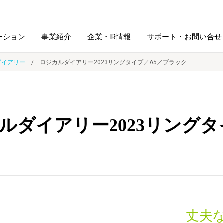
ーション
事業紹介
企業・IR情報
サポート・お問い合せ
ダイアリー
ロジカルダイアリー2023リングタイプ／A5／ブラック
レーム・
シュレッダ・
図書館ソリューション
経営方針
ラミネータ
ルダイアリー2023リングタ
ファイル・
学校ソリューション
沿革
紙製品
ホルダー用品
総務＋クリエイティブ
採用情報
連
デジタルカメラ関連
デジタル文具
丈夫