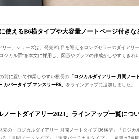
緒に使えるB6横タイプや大容量ノートページ付き
アリー」シリーズは、発売9年目を迎えるロングセラーのダイアリ
“ロジカル罫”を本文に採用し、図形やグラフの作成がしやすくきれ
PCの前に置いて作業しやすい横長の
「ロジカルダイアリー 月間ノー
 カバータイプ マンスリー
B6」
をラインアップに追加しました。
ルノートダイアリー2023」ラインアップ一覧につ
新発売の「ロジカルダイアリー 月間ノートタイプ B6横型」「ロジカ
いる「月間ノートタイプ」「週間バーチカルタイプ」「見開き2週間