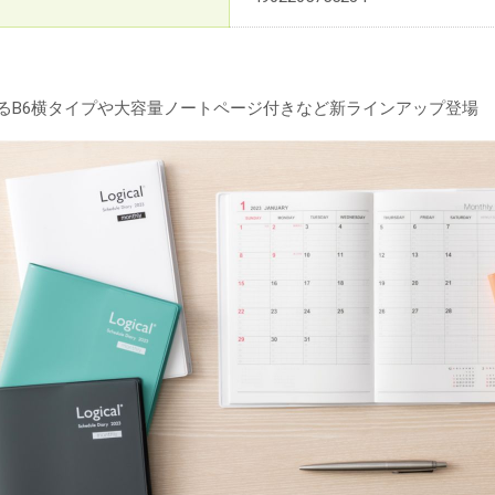
えるB6横タイプや大容量ノートページ付きなど新ラインアップ登場