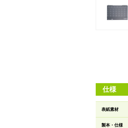
仕様
表紙素材
製本・仕様