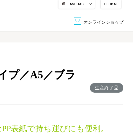
LANGUAGE
GLOBAL
English
繁體中文
简体中文
한국어
日本語
オンラインショップ
文書管理・機密抹消
会社概要
収納・整理用品
ファニチャー
イプ／A5／ブラ
DPS（データ・プリント・サービス）
認証一覧
筆記具
パソコン周辺機器
生産終了品
サステナブルな紙器製品「asue（あすえ）」
ボード用品
事務用品
キャラクター・
学童用品
シリーズ商品
なPP表紙で持ち運びにも便利。