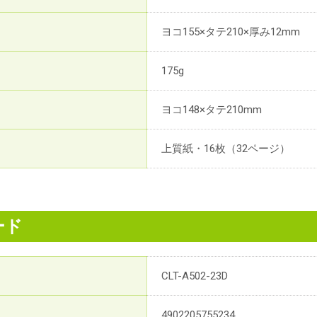
ヨコ155×タテ210×厚み12mm
175g
ヨコ148×タテ210mm
上質紙・16枚（32ページ）
ード
CLT-A502-23D
4902205755234