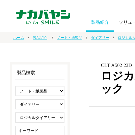
製品紹介
ソリュ
ホーム
製品紹介
ノート・紙製品
ダイアリー
ロジカル
フォトフ
BPO
トップメッセージ
（ビジネス・プロセス・アウトソーシング）
アルバム
額縁
CLT-A502-23D
ロジカ
製品検索
オーダー手帳・ノベルティ制作
IR情報
プリンタ用紙
ノート・
ック
スマートフォン・
ドキュメントスキャニングサービス
サステナビリティ
ゲーム関
タブレット関連
導入事例
防災・
シルバー
セキュリティ用品