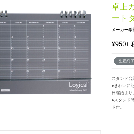
卓上
ート
新製品一覧
メーカー希
¥950
+ 
生産終
スタンド台
●きれいに
日曜始まり
●スタンド
ド付。