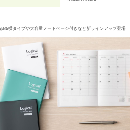
えるB6横タイプや大容量ノートページ付きなど新ラインアップ登場