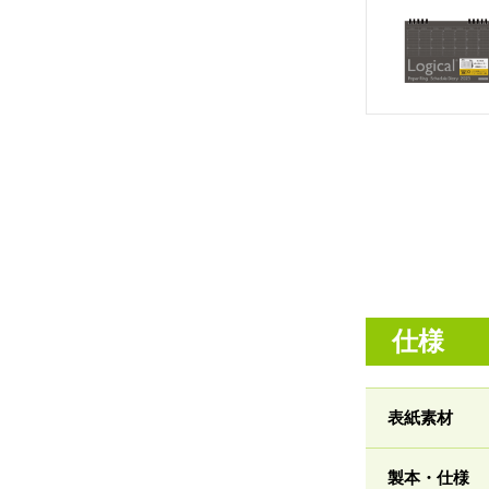
仕様
表紙素材
製本・仕様