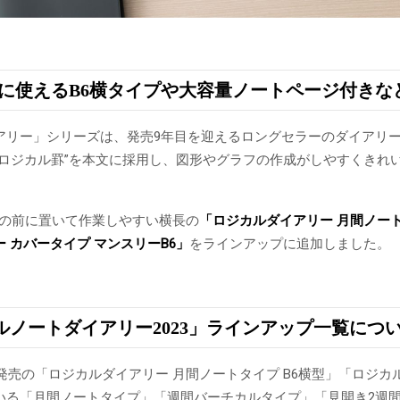
緒に使えるB6横タイプや大容量ノートページ付き
アリー」シリーズは、発売9年目を迎えるロングセラーのダイアリ
“ロジカル罫”を本文に採用し、図形やグラフの作成がしやすくきれ
PCの前に置いて作業しやすい横長の
「ロジカルダイアリー 月間ノー
 カバータイプ マンスリー
B6」
をラインアップに追加しました。
ルノートダイアリー2023」ラインアップ一覧につ
新発売の「ロジカルダイアリー 月間ノートタイプ B6横型」「ロジカ
いる「月間ノートタイプ」「週間バーチカルタイプ」「見開き2週間