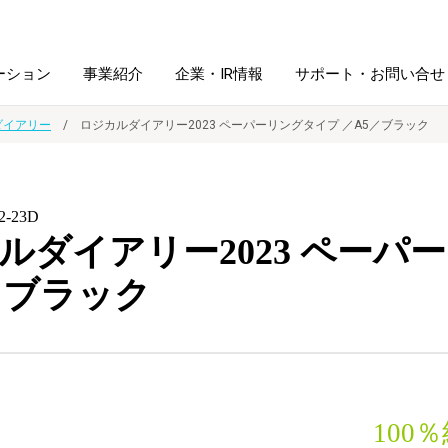
ーション
事業紹介
企業・IR情報
サポート・お問い合せ
ダイアリー
ロジカルダイアリー2023 ペーパーリングタイプ ／A5／ブラック
レーム・
シュレッダ・
図書館ソリューション
経営方針
ラミネータ
2-23D
ルダイアリー2023 ペーパ
ファイル・
学校ソリューション
沿革
紙製品
ホルダー用品
／ブラック
総務＋クリエイティブ
採用情報
連
デジタルカメラ関連
デジタル文具
10