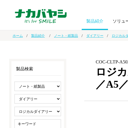
製品紹介
ソリュ
ホーム
製品紹介
ノート・紙製品
ダイアリー
ロジカル
フォトフ
BPO
トップメッセージ
（ビジネス・プロセス・アウトソーシング）
アルバム
額縁
COC-CLTP-A50
ロジカ
製品検索
オーダー手帳・ノベルティ制作
IR情報
プリンタ用紙
ノート・
／A5
スマートフォン・
ドキュメントスキャニングサービス
サステナビリティ
ゲーム関
タブレット関連
導入事例
防災・
シルバー
セキュリティ用品