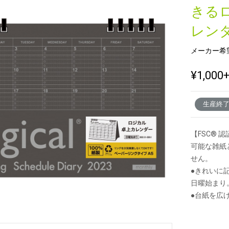
きる
レン
新製品一覧
メーカー希
¥1,000
生産終
【FSC®
可能な雑紙
せん。
●きれいに
日曜始まり
●台紙を広