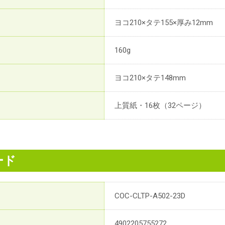
ヨコ210×タテ155×厚み12mm
160g
ヨコ210×タテ148mm
上質紙・16枚（32ページ）
ード
COC-CLTP-A502-23D
4902205755272