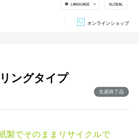
LANGUAGE
GLOBAL
English
繁體中文
简体中文
한국어
日本語
オンラインショップ
文書管理・機密抹消
会社概要
収納・整理用品
ファニチャー
ーリングタイプ
DPS（データ・プリント・サービス）
認証一覧
筆記具
パソコン周辺機器
生産終了品
サステナブルな紙器製品「asue（あすえ）」
ボード用品
事務用品
キャラクター・
学童用品
シリーズ商品
0％紙製でそのままリサイクルで