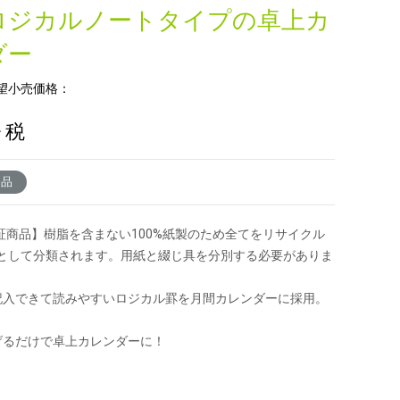
ロジカルノートタイプの卓上カ
ダー
望小売価格：
+ 税
了品
 認証商品】樹脂を含まない100%紙製のため全てをリサイクル
として分類されます。用紙と綴じ具を分別する必要がありま
記入できて読みやすいロジカル罫を月間カレンダーに採用。
。
げるだけで卓上カレンダーに！