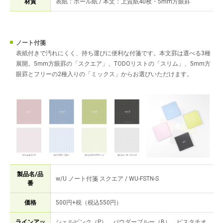
材質
表紙：ボール紙 / 本文：上質紙40枚・5mm方眼罫
ノート付箋
表紙付きで汚れにくく、持ち運びに便利な付箋です。本文罫は選べる3種
展開。5mm方眼罫の「スクエア」、TODOリストの「スリム」、5mm方
眼罫とフリーの2種入りの「ミックス」からお選びいただけます。
製品名/品
w/U ノート付箋 スクエア / WU-FSTN-S
番
価格
500円+税（税込550円）
ラインアッ
シェルピンク（P）、パウダーブルー（B）、ピスタチオ