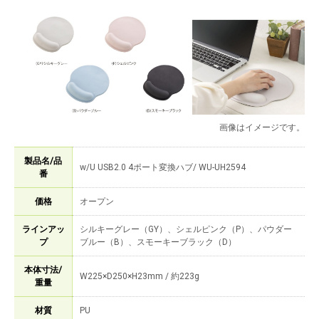
画像はイメージです。
製品名/品
w/U USB2.0 4ポート変換ハブ/ WU-UH2594
番
価格
オープン
ラインアッ
シルキーグレー（GY）、シェルピンク（P）、パウダー
プ
ブルー（B）、スモーキーブラック（D）
本体寸法/
W225×D250×H23mm / 約223g
重量
材質
PU