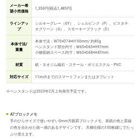
メーカー希
1,350円(税込1,485円)
望小売価格
ラインアッ
シルキーグレー（GY）、シェルピンク（P）、ピスタチ
プ
オグリーン（G）、スモーキーブラック（D）
本体寸法：W70×D74×H150mm/ 約85g
本体寸法/
ペンスタンド部分内寸：W65×D65×H97mm
重量
小物収納スペース内寸：W65×D68×H47mm
材質
紙・ネオジム磁石・スチール・ポリエステル・PVC
対応サイズ
11inchまでのスマートフォンまたはタブレット
※ペンスタンドは2023年2月上旬発売予定です。
A7ブロックメモ
手のひらサイズで使いやすい5mm方眼罫ブロックメモ。表紙の色と罫線
の色を合わせた統一感のあるデザインです。 天糊仕様の100枚綴じでたっ
ぷり使えます。