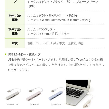
プ
ミックス：ピンク×ブラック（PD）、ブルー×グリーン
（BG）
本体寸法/
スリム：W60×H98×厚み3mm / 約21g
重量
ミックス：W60×H50mm/W60×H46mm / 約21g
本体寸法/
スリム：TODOリスト
重量
ミックス：5mm方眼罫、フリー
材質
表紙：コートボール紙 / 本文：上質紙30枚
USB2.0 4ポート変換ハブ
USB端子が増やせる4ポートハブです。汎用性の高いType-Aコネクタ仕様
で様々なデバイスと共にお使いいただけます。持ち運びやすいすっきりし
たデザインです。