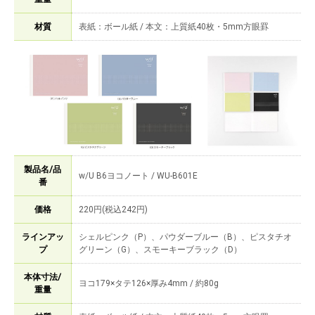
材質
表紙：ボール紙 / 本文：上質紙40枚・5mm方眼罫
製品名/品
w/U B6ヨコノート / WU-B601E
番
価格
220円(税込242円)
ラインアッ
シェルピンク（P）、パウダーブルー（B）、ピスタチオ
プ
グリーン（G）、スモーキーブラック（D）
本体寸法/
ヨコ179×タテ126×厚み4mm / 約80g
重量