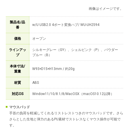
画像はイメージです。
製品名/品
w/U USB2.0 4ポート変換ハブ/ WU-UH2594
番
価格
オープン
ラインアッ
シルキーグレー（GY）、シェルピンク（P）、パウダー
プ
ブルー（B）
本体寸法/
W93×D15×H13mm / 約20g
重量
材質
ABS
対応OS
Window11/10/8.1/8/MacOSX（macOS10.12以降）
マウスパッド
手首の負荷を軽減してくれるリストレストつきのマウスパッドです。さら
さらとした生地と弾力のあるPU素材でストレスなくマウス操作が可能で
す。