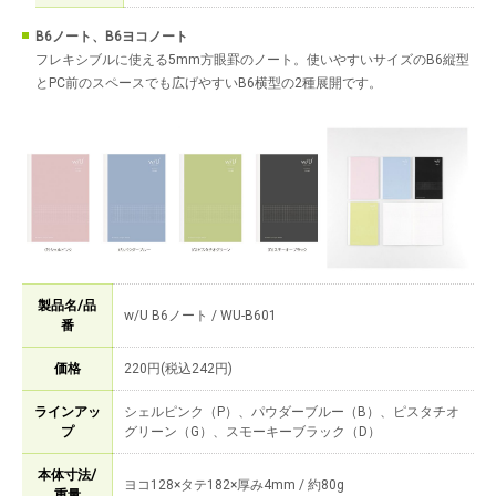
B6ノート、B6ヨコノート
フレキシブルに使える5mm方眼罫のノート。使いやすいサイズのB6縦型
とPC前のスペースでも広げやすいB6横型の2種展開です。
製品名/品
w/U B6ノート / WU-B601
番
価格
220円(税込242円)
ラインアッ
シェルピンク（P）、パウダーブルー（B）、ピスタチオ
プ
グリーン（G）、スモーキーブラック（D）
本体寸法/
ヨコ128×タテ182×厚み4mm / 約80g
重量