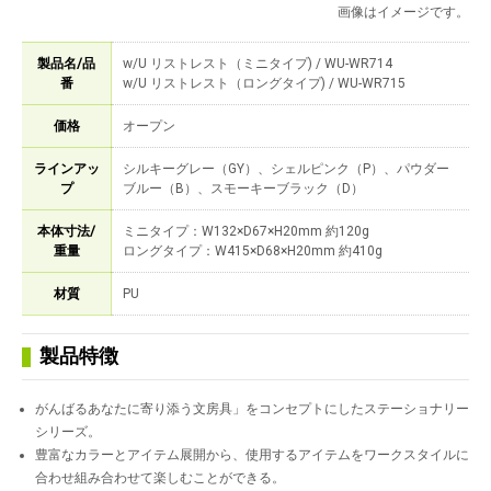
画像はイメージです。
製品名/品
w/U リストレスト（ミニタイプ) / WU-WR714
番
w/U リストレスト（ロングタイプ) / WU-WR715
価格
オープン
ラインアッ
シルキーグレー（GY）、シェルピンク（P）、パウダー
プ
ブルー（B）、スモーキーブラック（D）
本体寸法/
ミニタイプ：W132×D67×H20mm 約120g
重量
ロングタイプ：W415×D68×H20mm 約410g
材質
PU
製品特徴
がんばるあなたに寄り添う文房具」をコンセプトにしたステーショナリー
シリーズ。
豊富なカラーとアイテム展開から、使用するアイテムをワークスタイルに
合わせ組み合わせて楽しむことができる。