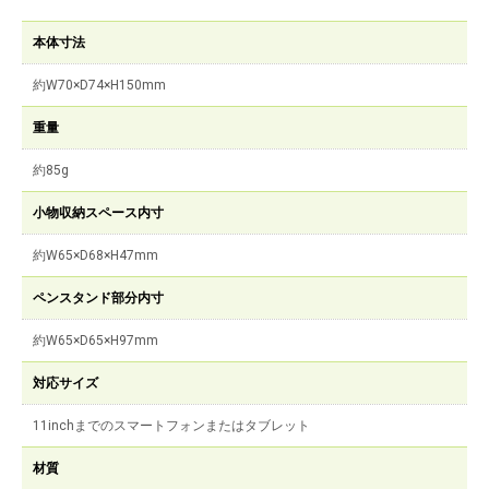
本体寸法
約W70×D74×H150mm
重量
約85g
小物収納スペース内寸
約W65×D68×H47mm
ペンスタンド部分内寸
約W65×D65×H97mm
対応サイズ
11inchまでのスマートフォンまたはタブレット
材質