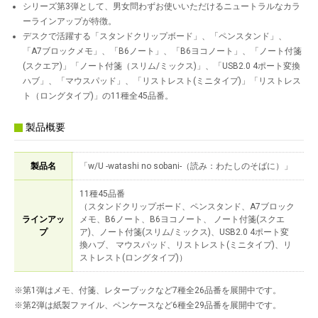
シリーズ第3弾として、男女問わずお使いいただけるニュートラルなカラ
ーラインアップが特徴。
デスクで活躍する「スタンドクリップボード」、「ペンスタンド」、
「A7ブロックメモ」、「B6ノート」、「B6ヨコノート」、「ノート付箋
(スクエア)」「ノート付箋（スリム/ミックス)」、「USB2.0 4ポート変換
ハブ」、「マウスパッド」、「リストレスト(ミニタイプ)」「リストレス
ト（ロングタイプ)」の11種全45品番。
製品概要
製品名
「w/U -watashi no sobani-（読み：わたしのそばに）」
11種45品番
（スタンドクリップボード、ペンスタンド、A7ブロック
ラインアッ
メモ、B6ノート、B6ヨコノート、 ノート付箋(スクエ
プ
ア)、ノート付箋(スリム/ミックス)、USB2.0 4ポート変
換ハブ、 マウスパッド、リストレスト(ミニタイプ)、リ
ストレスト(ロングタイプ)）
※第1弾はメモ、付箋、レターブックなど7種全26品番を展開中です。
※第2弾は紙製ファイル、ペンケースなど6種全29品番を展開中です。