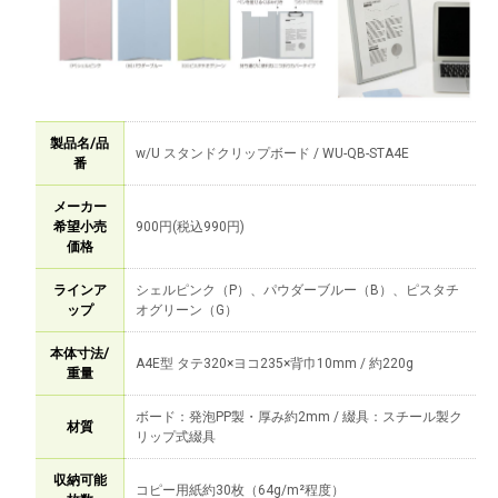
製品名/品
w/U スタンドクリップボード / WU-QB-STA4E
番
メーカー
希望小売
900円(税込990円)
価格
ラインア
シェルピンク（P）、パウダーブルー（B）、ピスタチ
ップ
オグリーン（G）
本体寸法/
A4E型 タテ320×ヨコ235×背巾10mm / 約220g
重量
ボード：発泡PP製・厚み約2mm / 綴具：スチール製ク
材質
リップ式綴具
収納可能
コピー用紙約30枚（64g/m²程度）