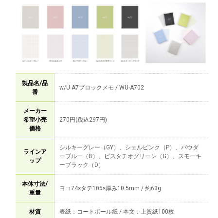
製品名/品
w/U A7ブロックメモ / WU-A702
番
メーカー
希望小売
270円(税込297円)
価格
シルキーグレー（GY）、シェルピンク（P）、パウダ
ラインア
ーブルー（B）、ピスタチオグリーン（G）、スモーキ
ップ
ーブラック（D）
本体寸法/
ヨコ74×タテ105×厚み10.5mm / 約63g
重量
材質
表紙：コートボール紙 / 本文：上質紙100枚