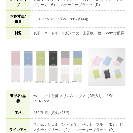
プ
グリーン（G）、スモーキーブラック（D）
本体寸法/
ヨコ98×タテ98×厚み3mm / 約33g
重量
材質
表紙：コートボール紙 / 本文：上質紙30枚・5mm方眼罫
製品名/品
w/U ノート付箋 スリム/ミックス（2種入り） / WU-
番
FSTN-R/M
価格
450円+税（税込495円）
スリム：シェルピンク（P）、パウダーブルー（B）、ピ
ラインアッ
スタチオグリーン（G）、スモーキーブラック（D）