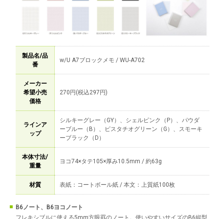
製品名/品
w/U A7ブロックメモ / WU-A702
番
メーカー
希望小売
270円(税込297円)
価格
シルキーグレー（GY）、シェルピンク（P）、パウダ
ラインア
ーブルー（B）、ピスタチオグリーン（G）、スモーキ
ップ
ーブラック（D）
本体寸法/
ヨコ74×タテ105×厚み10.5mm / 約63g
重量
材質
表紙：コートボール紙 / 本文：上質紙100枚
B6ノート、B6ヨコノート
フレキシブルに使える5mm方眼罫のノート。使いやすいサイズのB6縦型