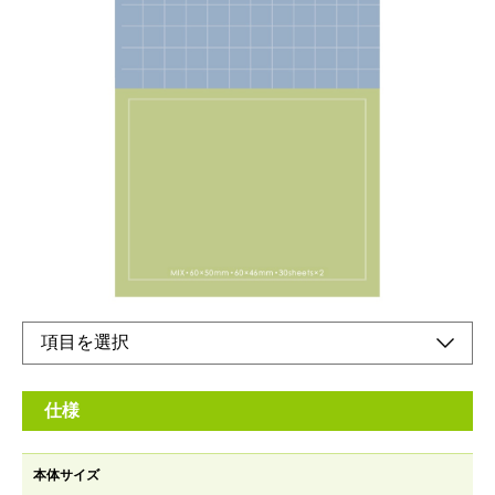
持ち運びに便利なノート型付箋
メーカー希望小売価格：
¥450
+ 税
表紙付きで汚れにくく、持ち運びに便利な付箋。
表紙の色に合わせた本文は5mm方眼罫とフリーの2種入各30枚。
ちょっとしたメモや伝言にも便利です。
オンラインショップ
仕様
本体サイズ