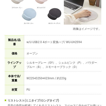
画像はイメージです。
製品名/品
w/U USB2.0 4ポート変換ハブ/ WU-UH2594
番
価格
オープン
ラインアッ
シルキーグレー（GY）、シェルピンク（P）、パウダー
プ
ブルー（B）、スモーキーブラック（D）
本体寸法/
W225×D250×H23mm / 約223g
重量
材質
PU
リストレスト(ミニタイプ/ロングタイプ)
手首の負荷を軽減してくれるリストレスト。スペースに合わせてお使いい