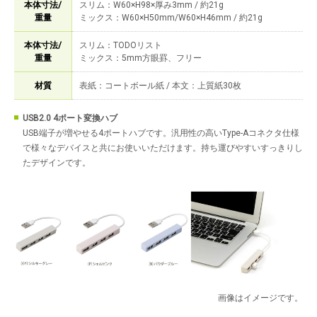
本体寸法/
スリム：W60×H98×厚み3mm / 約21g
重量
ミックス：W60×H50mm/W60×H46mm / 約21g
本体寸法/
スリム：TODOリスト
重量
ミックス：5mm方眼罫、フリー
材質
表紙：コートボール紙 / 本文：上質紙30枚
USB2.0 4ポート変換ハブ
USB端子が増やせる4ポートハブです。汎用性の高いType-Aコネクタ仕様
で様々なデバイスと共にお使いいただけます。持ち運びやすいすっきりし
たデザインです。
画像はイメージです。