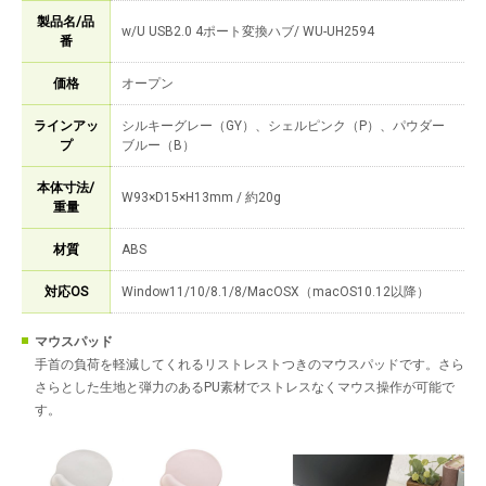
製品名/品
w/U USB2.0 4ポート変換ハブ/ WU-UH2594
番
価格
オープン
ラインアッ
シルキーグレー（GY）、シェルピンク（P）、パウダー
プ
ブルー（B）
本体寸法/
W93×D15×H13mm / 約20g
重量
材質
ABS
対応OS
Window11/10/8.1/8/MacOSX（macOS10.12以降）
マウスパッド
手首の負荷を軽減してくれるリストレストつきのマウスパッドです。さら
さらとした生地と弾力のあるPU素材でストレスなくマウス操作が可能で
す。