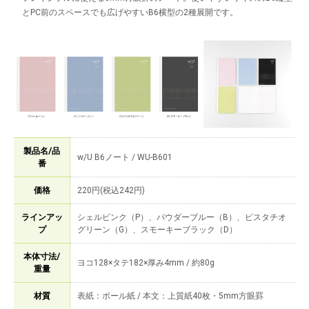
とPC前のスペースでも広げやすいB6横型の2種展開です。
製品名/品
w/U B6ノート / WU-B601
番
価格
220円(税込242円)
ラインアッ
シェルピンク（P）、パウダーブルー（B）、ピスタチオ
プ
グリーン（G）、スモーキーブラック（D）
本体寸法/
ヨコ128×タテ182×厚み4mm / 約80g
重量
材質
表紙：ボール紙 / 本文：上質紙40枚・5mm方眼罫