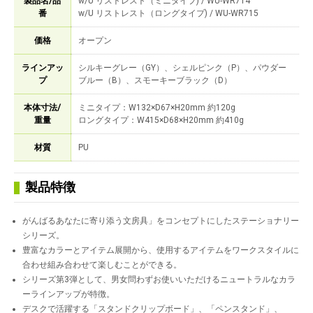
製品名/品
w/U リストレスト（ミニタイプ) / WU-WR714
番
w/U リストレスト（ロングタイプ) / WU-WR715
価格
オープン
ラインアッ
シルキーグレー（GY）、シェルピンク（P）、パウダー
プ
ブルー（B）、スモーキーブラック（D）
本体寸法/
ミニタイプ：W132×D67×H20mm 約120g
重量
ロングタイプ：W415×D68×H20mm 約410g
材質
PU
製品特徴
がんばるあなたに寄り添う文房具」をコンセプトにしたステーショナリー
シリーズ。
豊富なカラーとアイテム展開から、使用するアイテムをワークスタイルに
合わせ組み合わせて楽しむことができる。
シリーズ第3弾として、男女問わずお使いいただけるニュートラルなカラ
ーラインアップが特徴。
デスクで活躍する「スタンドクリップボード」、「ペンスタンド」、