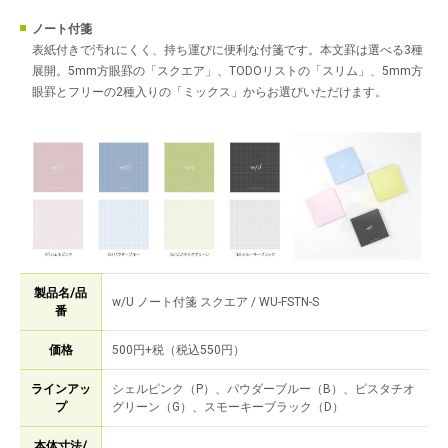
ノート付箋
表紙付きで汚れにくく、持ち運びに便利な付箋です。本文罫は選べる3種
展開。5mm方眼罫の「スクエア」、TODOリストの「スリム」、5mm方
眼罫とフリーの2種入りの「ミックス」からお選びいただけます。
製品名/品
w/U ノート付箋 スクエア / WU-FSTN-S
番
価格
500円+税（税込550円）
ラインアッ
シェルピンク（P）、パウダーブルー（B）、ピスタチオ
プ
グリーン（G）、スモーキーブラック（D）
本体寸法/