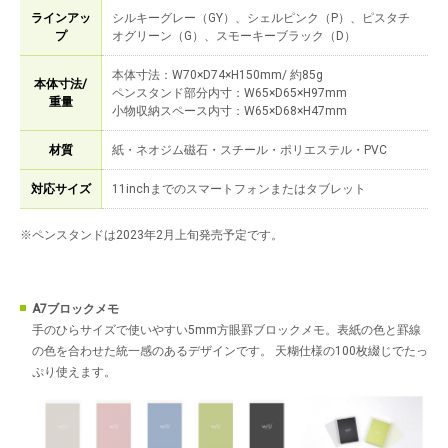
ラインアッ
シルキーグレー（GY）、シェルピンク（P）、ピスタチ
プ
オグリーン（G）、スモーキーブラック（D）
本体寸法：W70×D74×H150mm/ 約85g
本体寸法/
ペンスタンド部分内寸：W65×D65×H97mm
重量
小物収納スペース内寸：W65×D68×H47mm
材質
紙・ネオジム磁石・スチール・ポリエステル・PVC
対応サイズ
11inchまでのスマートフォンまたはタブレット
※ペンスタンドは2023年2月上旬発売予定です。
A7ブロックメモ
手のひらサイズで使いやすい5mm方眼罫ブロックメモ。表紙の色と罫線
の色を合わせた統一感のあるデザインです。 天糊仕様の100枚綴じでたっ
ぷり使えます。