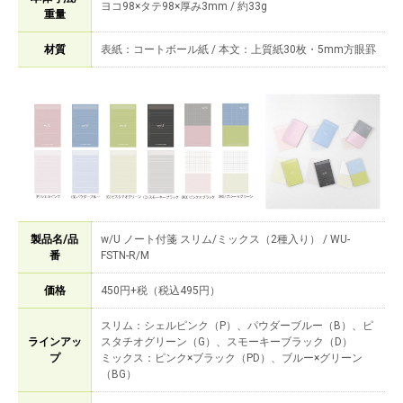
ヨコ98×タテ98×厚み3mm / 約33g
重量
材質
表紙：コートボール紙 / 本文：上質紙30枚・5mm方眼罫
製品名/品
w/U ノート付箋 スリム/ミックス（2種入り） / WU-
番
FSTN-R/M
価格
450円+税（税込495円）
スリム：シェルピンク（P）、パウダーブルー（B）、ピ
ラインアッ
スタチオグリーン（G）、スモーキーブラック（D）
プ
ミックス：ピンク×ブラック（PD）、ブルー×グリーン
（BG）