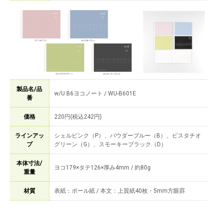
製品名/品
w/U B6ヨコノート / WU-B601E
番
価格
220円(税込242円)
ラインアッ
シェルピンク（P）、パウダーブルー（B）、ピスタチオ
プ
グリーン（G）、スモーキーブラック（D）
本体寸法/
ヨコ179×タテ126×厚み4mm / 約80g
重量
材質
表紙：ボール紙 / 本文：上質紙40枚・5mm方眼罫