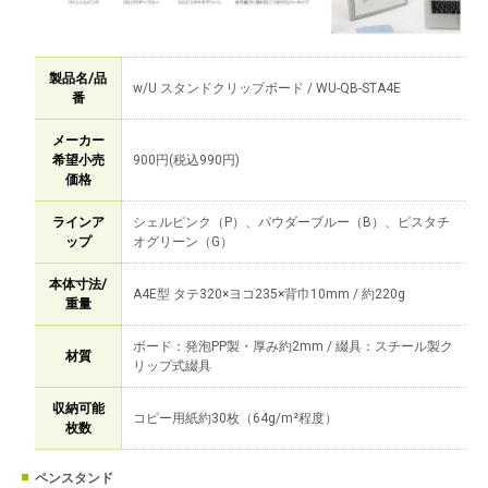
製品名/品
w/U スタンドクリップボード / WU-QB-STA4E
番
メーカー
希望小売
900円(税込990円)
価格
ラインア
シェルピンク（P）、パウダーブルー（B）、ピスタチ
ップ
オグリーン（G）
本体寸法/
A4E型 タテ320×ヨコ235×背巾10mm / 約220g
重量
ボード：発泡PP製・厚み約2mm / 綴具：スチール製ク
材質
リップ式綴具
収納可能
コピー用紙約30枚（64g/m²程度）
枚数
ペンスタンド