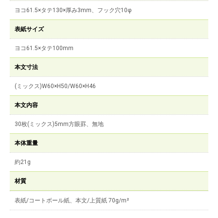
ヨコ61.5×タテ130×厚み3mm、フック穴10φ
表紙サイズ
ヨコ61.5×タテ100mm
本文寸法
(ミックス)W60×H50/W60×H46
本文内容
30枚(ミックス)5mm方眼罫、無地
本体重量
約21g
材質
表紙/コートボール紙、本文/上質紙 70g/m²