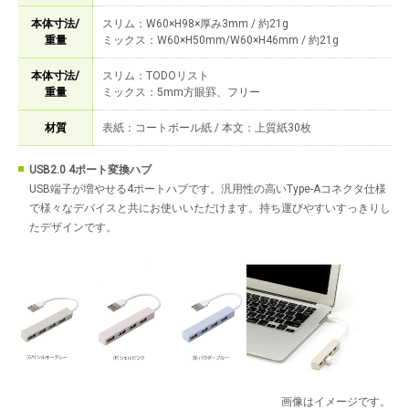
本体寸法/
スリム：W60×H98×厚み3mm / 約21g
重量
ミックス：W60×H50mm/W60×H46mm / 約21g
本体寸法/
スリム：TODOリスト
重量
ミックス：5mm方眼罫、フリー
材質
表紙：コートボール紙 / 本文：上質紙30枚
USB2.0 4ポート変換ハブ
USB端子が増やせる4ポートハブです。汎用性の高いType-Aコネクタ仕様
で様々なデバイスと共にお使いいただけます。持ち運びやすいすっきりし
たデザインです。
画像はイメージです。