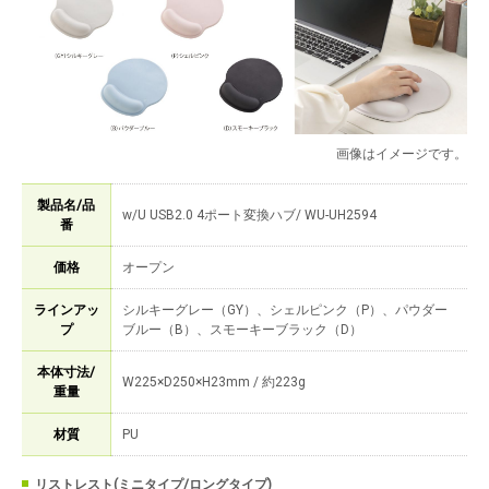
画像はイメージです。
製品名/品
w/U USB2.0 4ポート変換ハブ/ WU-UH2594
番
価格
オープン
ラインアッ
シルキーグレー（GY）、シェルピンク（P）、パウダー
プ
ブルー（B）、スモーキーブラック（D）
本体寸法/
W225×D250×H23mm / 約223g
重量
材質
PU
リストレスト(ミニタイプ/ロングタイプ)