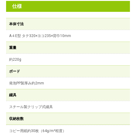
仕様
本体寸法
A４E型 タテ320×ヨコ235×背巾10mm
重量
約220g
ボード
発泡PP製厚み約2mm
綴具
スチール製クリップ式綴具
収納枚数
コピー用紙約30枚（64g/m²程度）