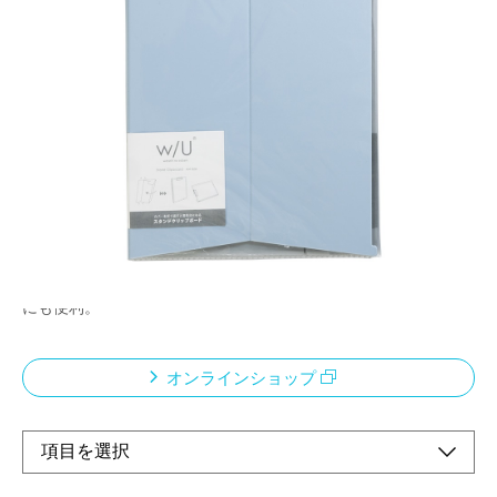
カバーを折り返すと書見台になるスタンドクリッ
プボード
メーカー希望小売価格：
¥1,040
+ 税
持ち運びに便利なカバータイプで、カバーを折り返すと書見台に
早変わり！（縦横スタンド可）
スタンドさせることで、PCと同じ目線で入力作業ができ、狭い
机でも快適に作業できます。
二つ折りカバータイプ且つペンを差せるくぼみ付きで、持ち歩き
にも便利。
オンラインショップ