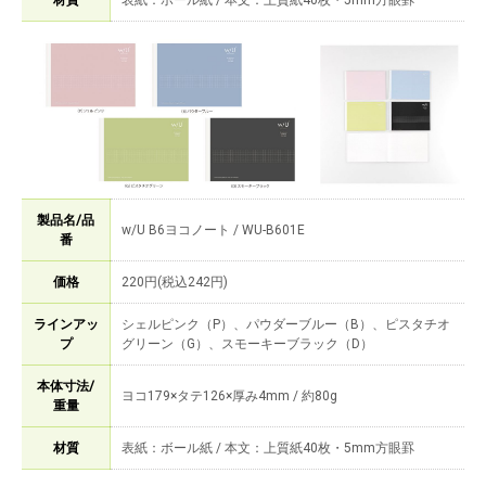
材質
表紙：ボール紙 / 本文：上質紙40枚・5mm方眼罫
製品名/品
w/U B6ヨコノート / WU-B601E
番
価格
220円(税込242円)
ラインアッ
シェルピンク（P）、パウダーブルー（B）、ピスタチオ
プ
グリーン（G）、スモーキーブラック（D）
本体寸法/
ヨコ179×タテ126×厚み4mm / 約80g
重量
材質
表紙：ボール紙 / 本文：上質紙40枚・5mm方眼罫