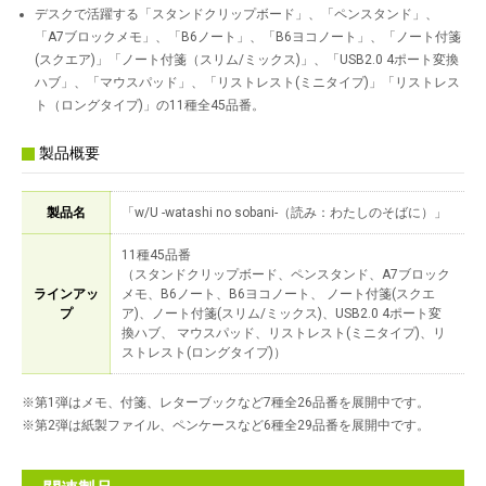
デスクで活躍する「スタンドクリップボード」、「ペンスタンド」、
「A7ブロックメモ」、「B6ノート」、「B6ヨコノート」、「ノート付箋
(スクエア)」「ノート付箋（スリム/ミックス)」、「USB2.0 4ポート変換
ハブ」、「マウスパッド」、「リストレスト(ミニタイプ)」「リストレス
ト（ロングタイプ)」の11種全45品番。
製品概要
製品名
「w/U -watashi no sobani-（読み：わたしのそばに）」
11種45品番
（スタンドクリップボード、ペンスタンド、A7ブロック
ラインアッ
メモ、B6ノート、B6ヨコノート、 ノート付箋(スクエ
プ
ア)、ノート付箋(スリム/ミックス)、USB2.0 4ポート変
換ハブ、 マウスパッド、リストレスト(ミニタイプ)、リ
ストレスト(ロングタイプ)）
※第1弾はメモ、付箋、レターブックなど7種全26品番を展開中です。
※第2弾は紙製ファイル、ペンケースなど6種全29品番を展開中です。