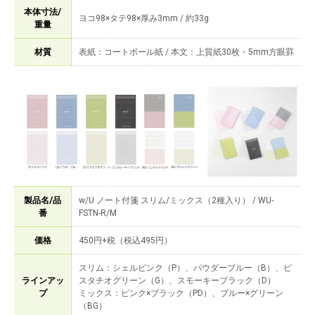
本体寸法/
ヨコ98×タテ98×厚み3mm / 約33g
重量
材質
表紙：コートボール紙 / 本文：上質紙30枚・5mm方眼罫
製品名/品
w/U ノート付箋 スリム/ミックス（2種入り） / WU-
番
FSTN-R/M
価格
450円+税（税込495円）
スリム：シェルピンク（P）、パウダーブルー（B）、ピ
ラインアッ
スタチオグリーン（G）、スモーキーブラック（D）
プ
ミックス：ピンク×ブラック（PD）、ブルー×グリーン
（BG）