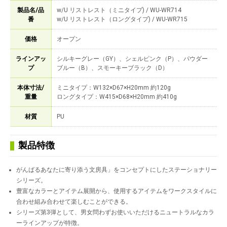
製品名/品
w/U リストレスト（ミニタイプ) / WU-WR714
番
w/U リストレスト（ロングタイプ) / WU-WR715
価格
オープン
ラインアッ
シルキーグレー（GY）、シェルピンク（P）、パウダー
プ
ブルー（B）、スモーキーブラック（D）
本体寸法/
ミニタイプ：W132×D67×H20mm 約120g
重量
ロングタイプ：W415×D68×H20mm 約410g
材質
PU
製品特徴
がんばるあなたに寄り添う文房具」をコンセプトにしたステーショナリー
シリーズ。
豊富なカラーとアイテム展開から、使用するアイテムをワークスタイルに
合わせ組み合わせて楽しむことができる。
シリーズ第3弾として、男女問わずお使いいただけるニュートラルなカラ
ーラインアップが特徴。