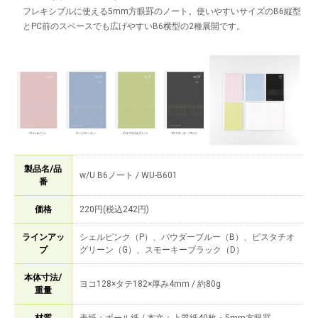
フレキシブルに使える5mm方眼罫のノート。使いやすいサイズのB6縦型
とPC前のスペースでも広げやすいB6横型の2種展開です。
製品名/品
w/U B6ノート / WU-B601
番
価格
220円(税込242円)
ラインアッ
シェルピンク（P）、パウダーブルー（B）、ピスタチオ
プ
グリーン（G）、スモーキーブラック（D）
本体寸法/
ヨコ128×タテ182×厚み4mm / 約80g
重量