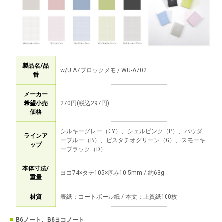
製品名/品
w/U A7ブロックメモ / WU-A702
番
メーカー
希望小売
270円(税込297円)
価格
シルキーグレー（GY）、シェルピンク（P）、パウダ
ラインア
ーブルー（B）、ピスタチオグリーン（G）、スモーキ
ップ
ーブラック（D）
本体寸法/
ヨコ74×タテ105×厚み10.5mm / 約63g
重量
材質
表紙：コートボール紙 / 本文：上質紙100枚
B6ノート、B6ヨコノート