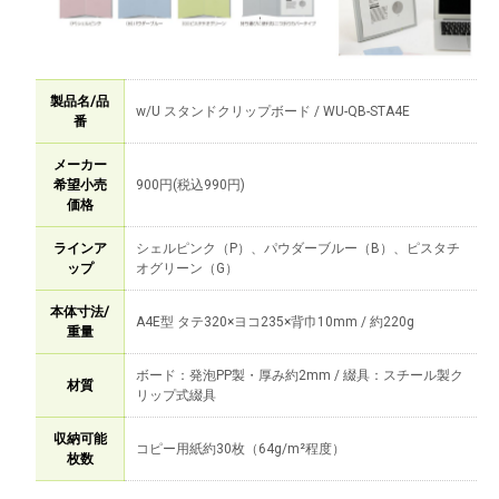
製品名/品
w/U スタンドクリップボード / WU-QB-STA4E
番
メーカー
希望小売
900円(税込990円)
価格
ラインア
シェルピンク（P）、パウダーブルー（B）、ピスタチ
ップ
オグリーン（G）
本体寸法/
A4E型 タテ320×ヨコ235×背巾10mm / 約220g
重量
ボード：発泡PP製・厚み約2mm / 綴具：スチール製ク
材質
リップ式綴具
収納可能
コピー用紙約30枚（64g/m²程度）
枚数