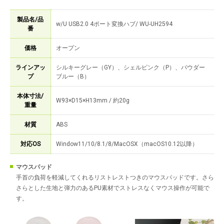
製品名/品
w/U USB2.0 4ポート変換ハブ/ WU-UH2594
番
価格
オープン
ラインアッ
シルキーグレー（GY）、シェルピンク（P）、パウダー
プ
ブルー（B）
本体寸法/
W93×D15×H13mm / 約20g
重量
材質
ABS
対応OS
Window11/10/8.1/8/MacOSX（macOS10.12以降）
マウスパッド
手首の負荷を軽減してくれるリストレストつきのマウスパッドです。さら
さらとした生地と弾力のあるPU素材でストレスなくマウス操作が可能で
す。