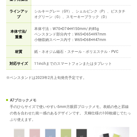
ラインアッ
シルキーグレー（GY）、シェルピンク（P）、ピスタチ
プ
オグリーン（G）、スモーキーブラック（D）
本体寸法：W70×D74×H150mm/ 約85g
本体寸法/
ペンスタンド部分内寸：W65×D65×H97mm
重量
小物収納スペース内寸：W65×D68×H47mm
材質
紙・ネオジム磁石・スチール・ポリエステル・PVC
対応サイズ
11inchまでのスマートフォンまたはタブレット
※ペンスタンドは2023年2月上旬発売予定です。
A7ブロックメモ
手のひらサイズで使いやすい5mm方眼罫ブロックメモ。表紙の色と罫線
の色を合わせた統一感のあるデザインです。 天糊仕様の100枚綴じでたっ
ぷり使えます。