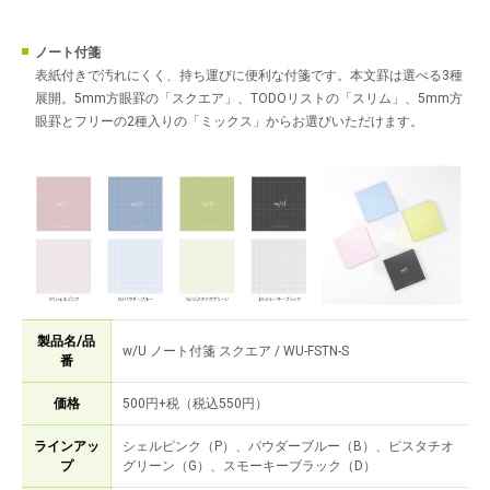
ノート付箋
表紙付きで汚れにくく、持ち運びに便利な付箋です。本文罫は選べる3種
展開。5mm方眼罫の「スクエア」、TODOリストの「スリム」、5mm方
眼罫とフリーの2種入りの「ミックス」からお選びいただけます。
製品名/品
w/U ノート付箋 スクエア / WU-FSTN-S
番
価格
500円+税（税込550円）
ラインアッ
シェルピンク（P）、パウダーブルー（B）、ピスタチオ
プ
グリーン（G）、スモーキーブラック（D）