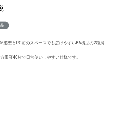
税
了品
B6縦型とPC前のスペースでも広げやすいB6横型の2種展
m方眼罫40枚で日常使いしやすい仕様です。