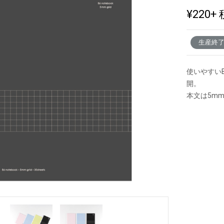
¥220
+ 
新製品一覧
生産終
使いやすい
開。
本文は5m