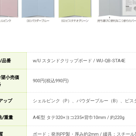
/品番
w/U スタンドクリップボード / WU-QB-STA4E
希望小売価
900円(税込990円)
格
アップ
シェルピンク（P）、パウダーブルー（B）、ピス
法/重量
A4E型 タテ320×ヨコ235×背巾10mm / 約220g
質
ボード：発泡PP製・厚み約2mm / 綴具：スチー