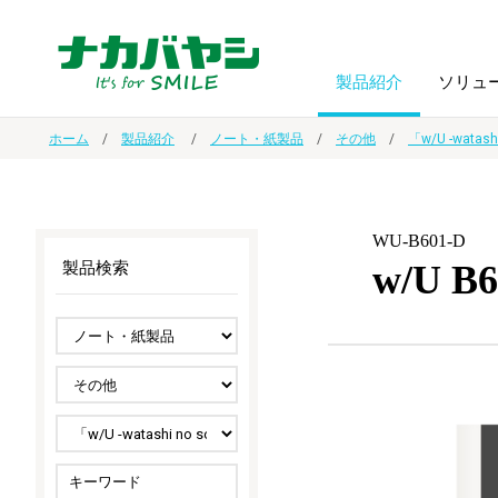
製品紹介
ソリュ
ホーム
製品紹介
ノート・紙製品
その他
「w/U -watas
フォトフ
BPO
トップメッセージ
（ビジネス・プロセス・アウトソーシング）
アルバム
額縁
WU-B601-D
w/U
製品検索
オーダー手帳・ノベルティ制作
IR情報
プリンタ用紙
ノート・
スマートフォン・
ドキュメントスキャニングサービス
サステナビリティ
ゲーム関
タブレット関連
導入事例
防災・
シルバー
セキュリティ用品