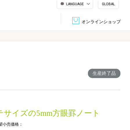
LANGUAGE
GLOBAL
English
繁體中文
简体中文
한국어
日本語
オンラインショップ
文書管理・機密抹消
会社概要
収納・整理用品
ファニチャー
ク
DPS（データ・プリント・サービス）
認証一覧
生産終了品
筆記具
パソコン周辺機器
サステナブルな紙器製品「asue（あすえ）」
ボード用品
事務用品
テサイズの5mm方眼罫ノート
キャラクター・
学童用品
シリーズ商品
望小売価格：