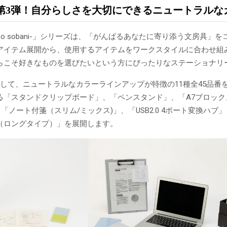
第3弾！自分らしさを大切にできるニュートラルなカ
ashi no sobani-」シリーズは、「がんばるあなたに寄り添う文
アイテム展開から、使用するアイテムをワークスタイルに合わせ組
らこそ好きなものを選びたいという方にぴったりなステーショナリ
として、ニュートラルなカラーラインアップが特徴の11種全45品番
る「スタンドクリップボード」、「ペンスタンド」、「A7ブロック
」「ノート付箋（スリム/ミックス)」、「USB2.0 4ポート変換ハ
（ロングタイプ）」を展開します。