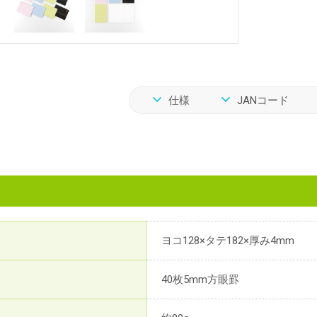
仕様
JANコード
ヨコ128×タテ182×厚み4mm
40枚5mm方眼罫