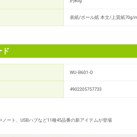
約80g
表紙/ボール紙 本文/上質紙70g/m
ード
WU-B601-D
4902205757733
ノート、USBハブなど11種45品番の新アイテムが登場