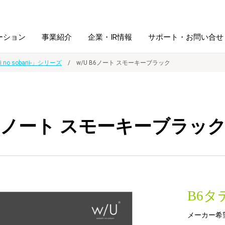
ーション
事業紹介
企業・IR情報
サポート・お問い合せ
hi no sobani-」シリーズ
w/U B6ノート スモーキーブラック
レーム・
シュレッダ・
図書館ソリューション
経営方針
ラミネータ
 B6ノート スモーキーブラッ
ファイル・
学校ソリューション
沿革
紙製品
ホルダー用品
総務＋クリエイティブ
採用情報
連
デジタルカメラ関連
B6タ
デジタル文具
メーカー希