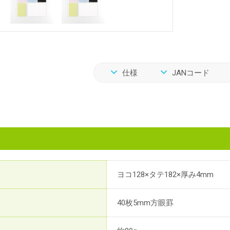
仕様
JANコード
ヨコ128×タテ182×厚み4mm
40枚5mm方眼罫