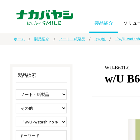
製品紹介
ソリュ
ホーム
製品紹介
ノート・紙製品
その他
「w/U -watas
フォトフ
BPO
トップメッセージ
（ビジネス・プロセス・アウトソーシング）
アルバム
額縁
WU-B601-G
w/U
製品検索
オーダー手帳・ノベルティ制作
IR情報
プリンタ用紙
ノート・
スマートフォン・
ドキュメントスキャニングサービス
サステナビリティ
ゲーム関
タブレット関連
導入事例
防災・
シルバー
セキュリティ用品