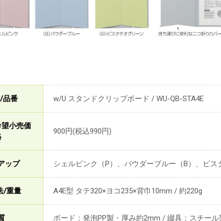
/品番
w/U スタンドクリップボード / WU-QB-STA4E
希望小売価
900円(税込990円)
格
アップ
シェルピンク（P）、パウダーブルー（B）、ピス
法/重量
A4E型 タテ320×ヨコ235×背巾10mm / 約220g
質
ボード：発泡PP製・厚み約2mm / 綴具：スチー