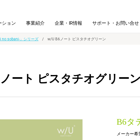
ーション
事業紹介
企業・IR情報
サポート・お問い合せ
hi no sobani-」シリーズ
w/U B6ノート ピスタチオグリーン
レーム・
シュレッダ・
図書館ソリューション
経営方針
ラミネータ
 B6ノート ピスタチオグリー
ファイル・
学校ソリューション
沿革
紙製品
ホルダー用品
総務＋クリエイティブ
採用情報
連
デジタルカメラ関連
B6タ
デジタル文具
メーカー希