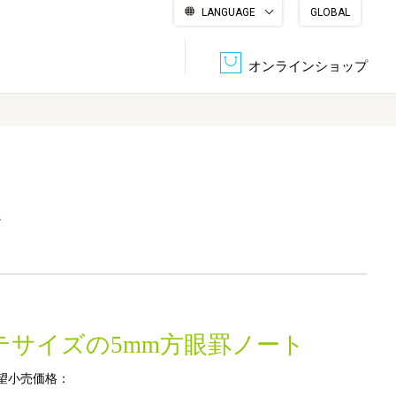
LANGUAGE
GLOBAL
English
繁體中文
简体中文
한국어
日本語
オンラインショップ
文書管理・機密抹消
会社概要
収納・整理用品
ファニチャー
ン
DPS（データ・プリント・サービス）
認証一覧
筆記具
パソコン周辺機器
サステナブルな紙器製品「asue（あすえ）」
ボード用品
事務用品
テサイズの5mm方眼罫ノート
キャラクター・
学童用品
シリーズ商品
望小売価格：