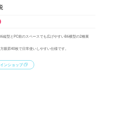
税
B6縦型とPC前のスペースでも広げやすいB6横型の2種展
m方眼罫40枚で日常使いしやすい仕様です。
インショップ