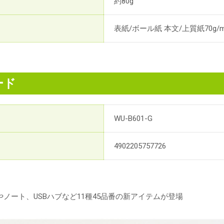
約80g
表紙/ボール紙 本文/上質紙70g/m
ード
WU-B601-G
4902205757726
ノート、USBハブなど11種45品番の新アイテムが登場