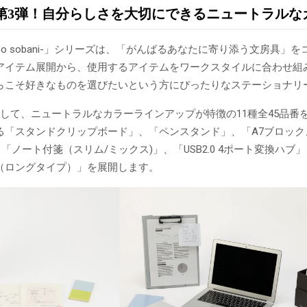
第3弾！自分らしさを大切にできるニュートラルなカ
ashi no sobani-」シリーズは、「がんばるあなたに寄り添う文
アイテム展開から、使用するアイテムをワークスタイルに合わせ組
らこそ好きなものを選びたいという方にぴったりなステーショナリ
として、ニュートラルなカラーラインアップが特徴の11種全45品番
る「スタンドクリップボード」、「ペンスタンド」、「A7ブロック
」「ノート付箋（スリム/ミックス)」、「USB2.0 4ポート変換ハ
（ロングタイプ）」を展開します。