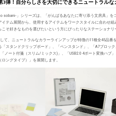
第3弾！自分らしさを大切にできるニュートラルなカ
ashi no sobani-」シリーズは、「がんばるあなたに寄り添う文
アイテム展開から、使用するアイテムをワークスタイルに合わせ組
らこそ好きなものを選びたいという方にぴったりなステーショナリ
として、ニュートラルなカラーラインアップが特徴の11種全45品番
る「スタンドクリップボード」、「ペンスタンド」、「A7ブロック
」「ノート付箋（スリム/ミックス)」、「USB2.0 4ポート変換ハ
（ロングタイプ）」を展開します。