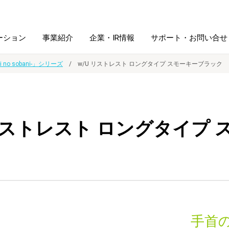
ーション
事業紹介
企業・IR情報
サポート・お問い合せ
hi no sobani-」シリーズ
w/U リストレスト ロングタイプ スモーキーブラック
レーム・
シュレッダ・
図書館ソリューション
経営方針
ラミネータ
 リストレスト ロングタイプ
ファイル・
学校ソリューション
沿革
紙製品
ホルダー用品
総務＋クリエイティブ
採用情報
連
デジタルカメラ関連
デジタル文具
手首