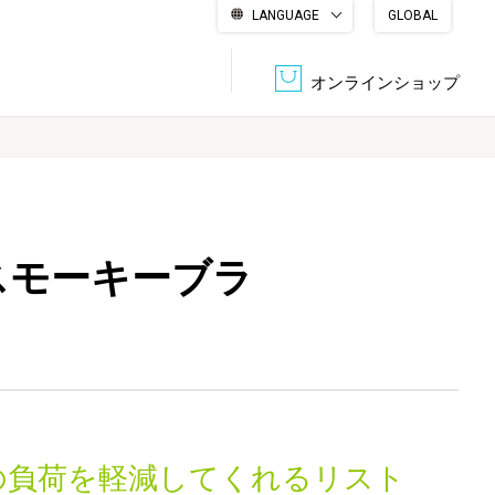
LANGUAGE
GLOBAL
English
繁體中文
简体中文
한국어
日本語
オンラインショップ
文書管理・機密抹消
会社概要
収納・整理用品
ファニチャー
 スモーキーブラ
DPS（データ・プリント・サービス）
認証一覧
筆記具
パソコン周辺機器
サステナブルな紙器製品「asue（あすえ）」
ボード用品
事務用品
キャラクター・
学童用品
シリーズ商品
の負荷を軽減してくれるリスト