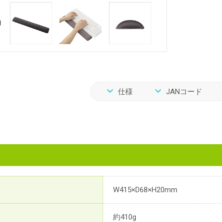
仕様
JANコード
W415×D68×H20mm
約410g