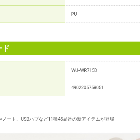
PU
ード
WU-WR715D
4902205758051
ノート、USBハブなど11種45品番の新アイテムが登場