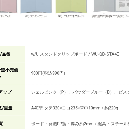
/品番
w/U スタンドクリップボード / WU-QB-STA4E
希望小売価
900円(税込990円)
格
アップ
シェルピンク（P）、パウダーブルー（B）、ピス
法/重量
A4E型 タテ320×ヨコ235×背巾10mm / 約220g
質
ボード：発泡PP製・厚み約2mm / 綴具：スチー