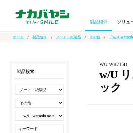
製品紹介
ソリュ
ホーム
製品紹介
ノート・紙製品
その他
「w/U -watas
フォトフ
BPO
トップメッセージ
（ビジネス・プロセス・アウトソーシング）
アルバム
額縁
WU-WR715D
w/U
製品検索
オーダー手帳・ノベルティ制作
IR情報
プリンタ用紙
ノート・
ック
スマートフォン・
ドキュメントスキャニングサービス
サステナビリティ
ゲーム関
タブレット関連
導入事例
防災・
シルバー
セキュリティ用品