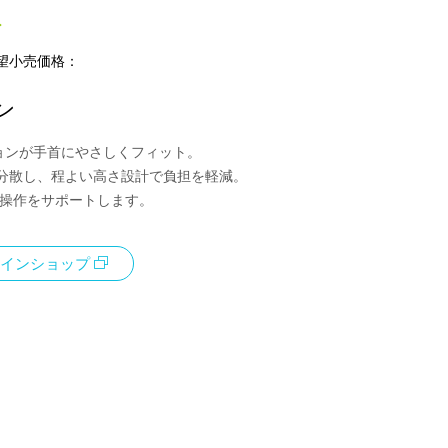
ト
望小売価格：
ン
ションが手首にやさしくフィット。
分散し、程よい高さ設計で負担を軽減。
C操作をサポートします。
インショップ