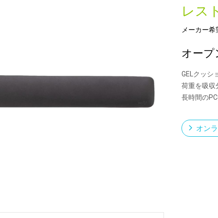
レス
メーカー希
新製品一覧
オープ
GELクッ
荷重を吸収
長時間のP
オンラ