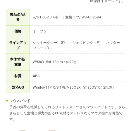
画像はイメージです。
製品名/品
w/U USB2.0 4ポート変換ハブ/ WU-UH2594
番
価格
オープン
ラインアッ
シルキーグレー（GY）、シェルピンク（P）、パウダー
プ
ブルー（B）
本体寸法/
W93×D15×H13mm / 約20g
重量
材質
ABS
対応OS
Window11/10/8.1/8/MacOSX（macOS10.12以降）
マウスパッド
手首の負荷を軽減してくれるリストレストつきのマウスパッドです。さら
さらとした生地と弾力のあるPU素材でストレスなくマウス操作が可能で
す。