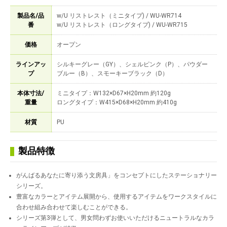
製品名/品
w/U リストレスト（ミニタイプ) / WU-WR714
番
w/U リストレスト（ロングタイプ) / WU-WR715
価格
オープン
ラインアッ
シルキーグレー（GY）、シェルピンク（P）、パウダー
プ
ブルー（B）、スモーキーブラック（D）
本体寸法/
ミニタイプ：W132×D67×H20mm 約120g
重量
ロングタイプ：W415×D68×H20mm 約410g
材質
PU
製品特徴
がんばるあなたに寄り添う文房具」をコンセプトにしたステーショナリー
シリーズ。
豊富なカラーとアイテム展開から、使用するアイテムをワークスタイルに
合わせ組み合わせて楽しむことができる。
シリーズ第3弾として、男女問わずお使いいただけるニュートラルなカラ