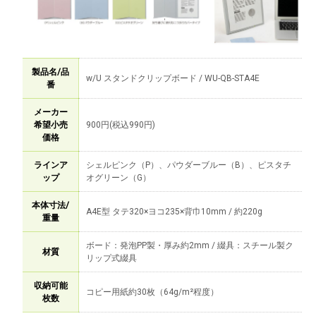
製品名/品
w/U スタンドクリップボード / WU-QB-STA4E
番
メーカー
希望小売
900円(税込990円)
価格
ラインア
シェルピンク（P）、パウダーブルー（B）、ピスタチ
ップ
オグリーン（G）
本体寸法/
A4E型 タテ320×ヨコ235×背巾10mm / 約220g
重量
ボード：発泡PP製・厚み約2mm / 綴具：スチール製ク
材質
リップ式綴具
収納可能
コピー用紙約30枚（64g/m²程度）
枚数