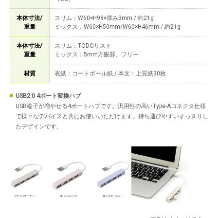
本体寸法/
スリム：W60×H98×厚み3mm / 約21g
重量
ミックス：W60×H50mm/W60×H46mm / 約21g
本体寸法/
スリム：TODOリスト
重量
ミックス：5mm方眼罫、フリー
材質
表紙：コートボール紙 / 本文：上質紙30枚
USB2.0 4ポート変換ハブ
USB端子が増やせる4ポートハブです。汎用性の高いType-Aコネクタ仕様
で様々なデバイスと共にお使いいただけます。持ち運びやすいすっきりし
たデザインです。