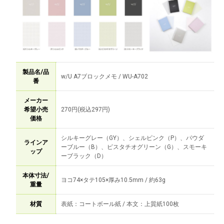
製品名/品
w/U A7ブロックメモ / WU-A702
番
メーカー
希望小売
270円(税込297円)
価格
シルキーグレー（GY）、シェルピンク（P）、パウダ
ラインア
ーブルー（B）、ピスタチオグリーン（G）、スモーキ
ップ
ーブラック（D）
本体寸法/
ヨコ74×タテ105×厚み10.5mm / 約63g
重量
材質
表紙：コートボール紙 / 本文：上質紙100枚