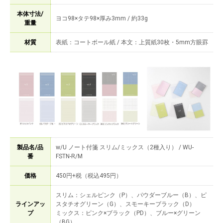
本体寸法/
ヨコ98×タテ98×厚み3mm / 約33g
重量
材質
表紙：コートボール紙 / 本文：上質紙30枚・5mm方眼罫
製品名/品
w/U ノート付箋 スリム/ミックス（2種入り） / WU-
番
FSTN-R/M
価格
450円+税（税込495円）
スリム：シェルピンク（P）、パウダーブルー（B）、ピ
ラインアッ
スタチオグリーン（G）、スモーキーブラック（D）
プ
ミックス：ピンク×ブラック（PD）、ブルー×グリーン
（BG）