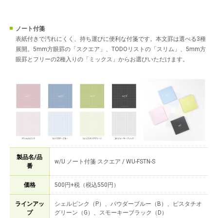
ノート付箋
表紙付きで汚れにくく、持ち運びに便利な付箋です。本文罫は選べる3種
展開。5mm方眼罫の「スクエア」、TODOリストの「スリム」、5mm方
眼罫とフリーの2種入りの「ミックス」からお選びいただけます。
製品名/品
w/U ノート付箋 スクエア / WU-FSTN-S
番
価格
500円+税（税込550円）
ラインアッ
シェルピンク（P）、パウダーブルー（B）、ピスタチオ
プ
グリーン（G）、スモーキーブラック（D）