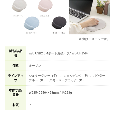
画像はイメージです。
製品名/品
w/U USB2.0 4ポート変換ハブ/ WU-UH2594
番
価格
オープン
ラインアッ
シルキーグレー（GY）、シェルピンク（P）、パウダー
プ
ブルー（B）、スモーキーブラック（D）
本体寸法/
W225×D250×H23mm / 約223g
重量
材質
PU