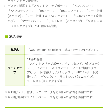
ーラインアップが特徴。
デスクで活躍する「スタンドクリップボード」、「ペンスタンド」、
「A7ブロックメモ」、「B6ノート」、「B6ヨコノート」、「ノート付箋
(スクエア)」「ノート付箋（スリム/ミックス)」、「USB2.0 4ポート変換
ハブ」、「マウスパッド」、「リストレスト(ミニタイプ)」「リストレス
ト（ロングタイプ)」の11種全45品番。
製品概要
製品名
「w/U -watashi no sobani-（読み：わたしのそばに）」
11種45品番
（スタンドクリップボード、ペンスタンド、A7ブロック
ラインアッ
メモ、B6ノート、B6ヨコノート、 ノート付箋(スクエ
プ
ア)、ノート付箋(スリム/ミックス)、USB2.0 4ポート変
換ハブ、 マウスパッド、リストレスト(ミニタイプ)、リ
ストレスト(ロングタイプ)）
※第1弾はメモ、付箋、レターブックなど7種全26品番を展開中です。
※第2弾は紙製ファイル、ペンケースなど6種全29品番を展開中です。