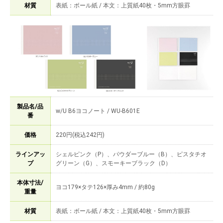
材質
表紙：ボール紙 / 本文：上質紙40枚・5mm方眼罫
製品名/品
w/U B6ヨコノート / WU-B601E
番
価格
220円(税込242円)
ラインアッ
シェルピンク（P）、パウダーブルー（B）、ピスタチオ
プ
グリーン（G）、スモーキーブラック（D）
本体寸法/
ヨコ179×タテ126×厚み4mm / 約80g
重量
材質
表紙：ボール紙 / 本文：上質紙40枚・5mm方眼罫