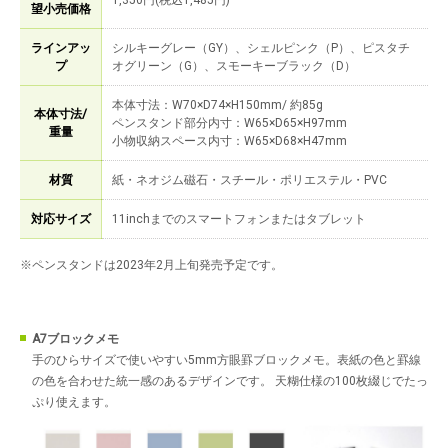
1,350円(税込1,485円)
望小売価格
ラインアッ
シルキーグレー（GY）、シェルピンク（P）、ピスタチ
プ
オグリーン（G）、スモーキーブラック（D）
本体寸法：W70×D74×H150mm/ 約85g
本体寸法/
ペンスタンド部分内寸：W65×D65×H97mm
重量
小物収納スペース内寸：W65×D68×H47mm
材質
紙・ネオジム磁石・スチール・ポリエステル・PVC
対応サイズ
11inchまでのスマートフォンまたはタブレット
※ペンスタンドは2023年2月上旬発売予定です。
A7ブロックメモ
手のひらサイズで使いやすい5mm方眼罫ブロックメモ。表紙の色と罫線
の色を合わせた統一感のあるデザインです。 天糊仕様の100枚綴じでたっ
ぷり使えます。