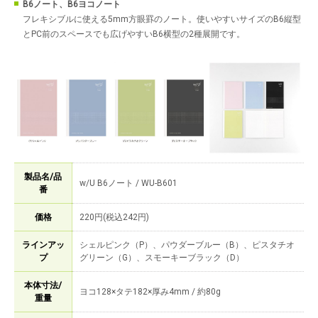
B6ノート、B6ヨコノート
フレキシブルに使える5mm方眼罫のノート。使いやすいサイズのB6縦型
とPC前のスペースでも広げやすいB6横型の2種展開です。
製品名/品
w/U B6ノート / WU-B601
番
価格
220円(税込242円)
ラインアッ
シェルピンク（P）、パウダーブルー（B）、ピスタチオ
プ
グリーン（G）、スモーキーブラック（D）
本体寸法/
ヨコ128×タテ182×厚み4mm / 約80g
重量