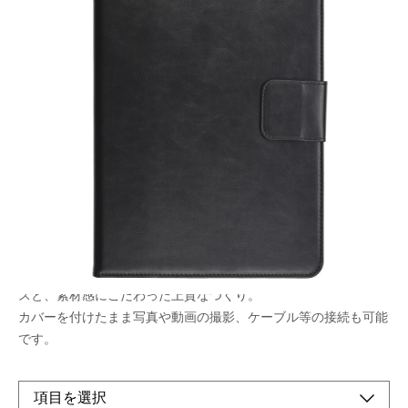
上質な素材感と保護機能を重視！
機能的で使いやすい！
メーカー希望小売価格：
¥5,550
+ 税
生産終了品
高級感のあるPUレザーを使用。
中面はヌバック調素材、上質なマットブラック仕様のハードケー
スと、素材感にこだわった上質なつくり。
カバーを付けたまま写真や動画の撮影、ケーブル等の接続も可能
です。