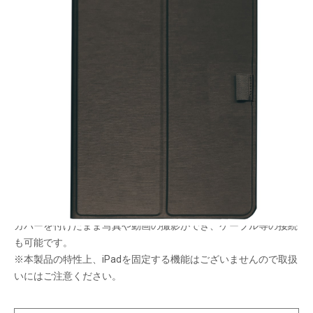
保護機能はそのままに驚きの軽さ
メーカー希望小売価格：
¥4,980
+ 税
生産終了品
保護機能はそのままに軽量に仕上げました。
フリーアングルスタンド機能でシーンに合わせた自分好みのスタ
イルで使用できます。
カバーを付けたまま写真や動画の撮影ができ、ケーブル等の接続
も可能です。
※本製品の特性上、iPadを固定する機能はございませんので取扱
いにはご注意ください。