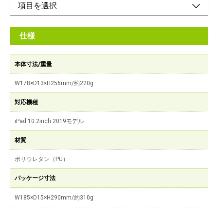
仕様
本体寸法/重量
W178×D13×H256mm/約220g
対応機種
iPad 10.2inch 2019モデル
材質
ポリウレタン（PU）
パッケージ寸法
W185×D15×H290mm/約310g