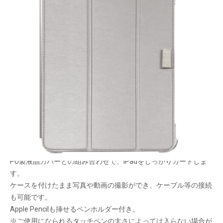
高品質TPU素材を採用したバンパー。クッション
性・耐久性に優れ、衝撃を吸収します。
メーカー希望小売価格：
¥5,400
+ 税
生産終了品
丈夫なポリカーボネートとクッション性のあるTPUを使ったハイ
ブリッド構造の衝撃吸収ケース。
PU製液晶カバーとの組み合わせで、iPadをしっかりガードしま
す。
ケースを付けたまま写真や動画の撮影ができ、ケーブル等の接続
も可能です。
Apple Pencilも挿せるペンホルダー付き。
※ご使用になられるタッチペンの太さによっては入らない場合が