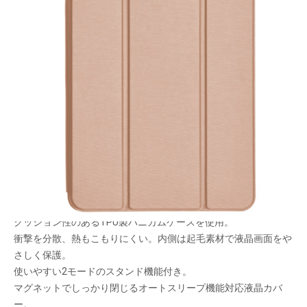
TPU製ハニカムケースとPU製液晶カバーとの組み
合わせで、iPad をスマートにガードします。
メーカー希望小売価格：
¥5,260
+ 税
生産終了品
液晶カバーの内側にあるので、持ち運ぶ時も安心です。
ハニカム構造ケースが外部からの衝撃を吸収！
クッション性のあるTPU製ハニカムケースを使用。
衝撃を分散、熱もこもりにくい。内側は起毛素材で液晶画面をや
さしく保護。
使いやすい2モードのスタンド機能付き。
マグネットでしっかり閉じるオートスリープ機能対応液晶カバ
ー。