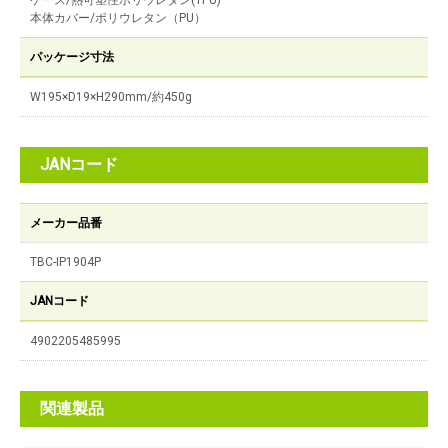
ケース/熱可塑性ポリウレタン(TPU)
本体カバー/ポリウレタン（PU）
パッケージ寸法
W195×D19×H290mm/約450g
JANコード
メーカー品番
TBC-IP1904P
JANコード
4902205485995
関連製品