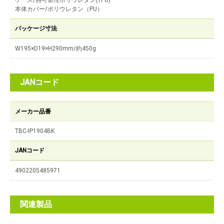
ケース/熱可塑性ポリウレタン(TPU)
本体カバー/ポリウレタン（PU）
パッケージ寸法
W195×D19×H290mm/約450g
JANコード
メーカー品番
TBC-IP1904BK
JANコード
4902205485971
関連製品