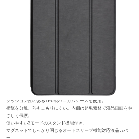
TPU製ハニカムケースとPU製液晶カバーとの組み
合わせで、iPad をスマートにガードします。
メーカー希望小売価格：
¥5,260
+ 税
生産終了品
液晶カバーの内側にあるので、持ち運ぶ時も安心です。
ハニカム構造ケースが外部からの衝撃を吸収！
クッション性のあるTPU製ハニカムケースを使用。
衝撃を分散、熱もこもりにくい。内側は起毛素材で液晶画面をや
さしく保護。
使いやすい2モードのスタンド機能付き。
マグネットでしっかり閉じるオートスリープ機能対応液晶カバ
ー。