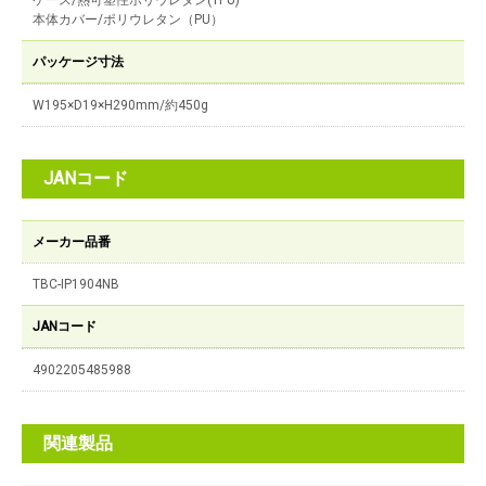
ケース/熱可塑性ポリウレタン(TPU)
本体カバー/ポリウレタン（PU）
パッケージ寸法
W195×D19×H290mm/約450g
JANコード
メーカー品番
TBC-IP1904NB
JANコード
4902205485988
関連製品