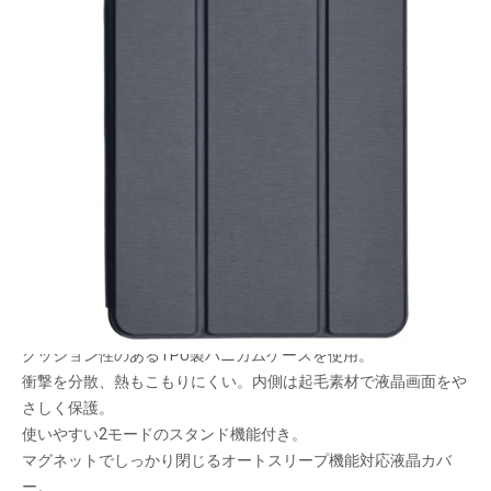
TPU製ハニカムケースとPU製液晶カバーとの組み
合わせで、iPad をスマートにガードします。
メーカー希望小売価格：
¥5,260
+ 税
生産終了品
液晶カバーの内側にあるので、持ち運ぶ時も安心です。
ハニカム構造ケースが外部からの衝撃を吸収！
クッション性のあるTPU製ハニカムケースを使用。
衝撃を分散、熱もこもりにくい。内側は起毛素材で液晶画面をや
さしく保護。
使いやすい2モードのスタンド機能付き。
マグネットでしっかり閉じるオートスリープ機能対応液晶カバ
ー。