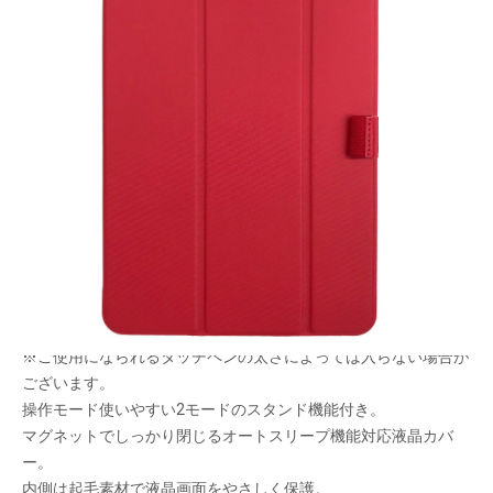
iPadをしっかり保護する、クリアタイプの専用ハ
ードケース。
メーカー希望小売価格：
¥4,690
+ 税
生産終了品
背面部分は指紋やキズが付きにくい艶消し仕様。
ApplePencilも挿せるペンホルダー付き。
※ご使用になられるタッチペンの太さによっては入らない場合が
ございます。
操作モード使いやすい2モードのスタンド機能付き。
マグネットでしっかり閉じるオートスリープ機能対応液晶カバ
ー。
内側は起毛素材で液晶画面をやさしく保護。