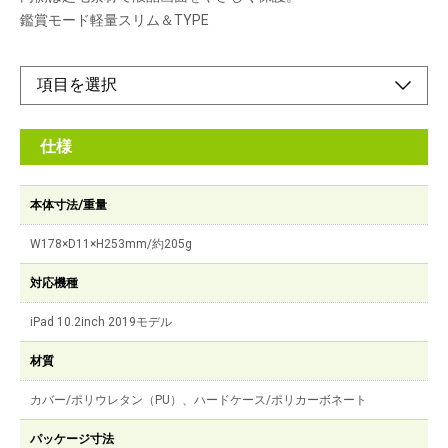
鑑賞モード軽量スリム＆TYPE
仕様
本体寸法/重量
W178×D11×H253mm/約205g
対応機種
iPad 10.2inch 2019モデル
材質
カバー/ポリウレタン（PU）、ハードケース/ポリカーボネート
パッケージ寸法