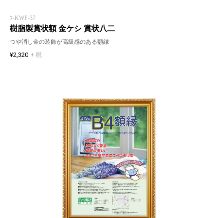
ﾌ-KWP-37
樹脂製賞状額 金ケシ 賞状八二
つや消し金の装飾が高級感のある額縁
¥2,320
+ 税