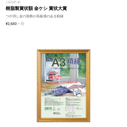
ﾌ-KWP-41
樹脂製賞状額 金ケシ 賞状大賞
つや消し金の装飾が高級感のある額縁
¥2,630
+ 税