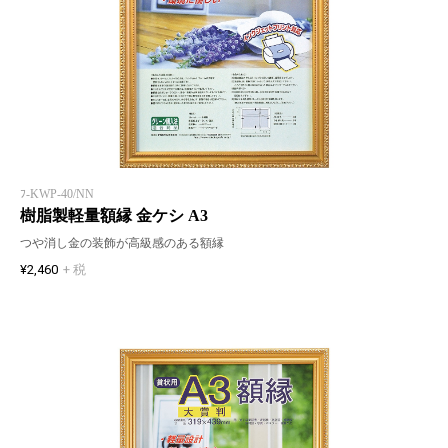
ﾌ-KWP-40/NN
樹脂製軽量額縁 金ケシ A3
つや消し金の装飾が高級感のある額縁
¥2,460
+ 税