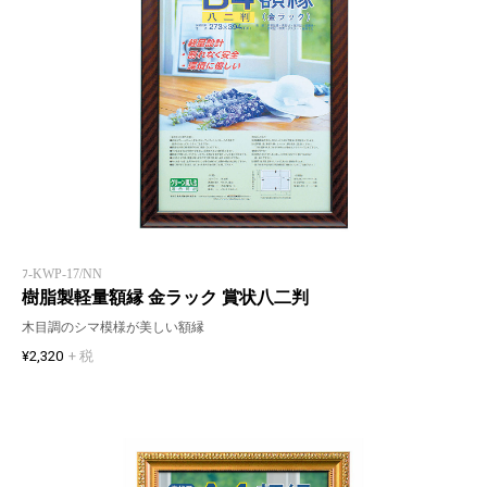
ﾌ-KWP-17/NN
樹脂製軽量額縁 金ラック 賞状八二判
木目調のシマ模様が美しい額縁
¥2,320
+ 税