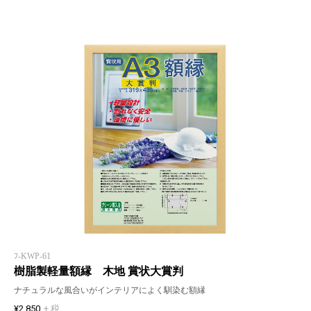
ﾌ-KWP-61
樹脂製軽量額縁 木地 賞状大賞判
ナチュラルな風合いがインテリアによく馴染む額縁
¥2,850
+ 税