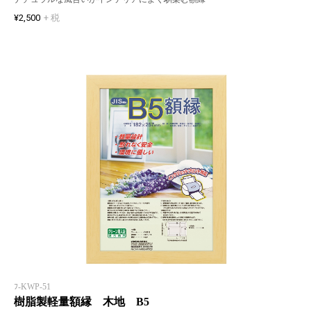
¥2,500
+ 税
ﾌ-KWP-51
樹脂製軽量額縁 木地 B5