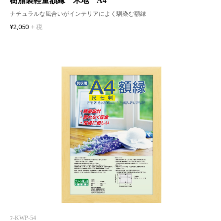
樹脂製軽量額縁 木地 A4
ナチュラルな風合いがインテリアによく馴染む額縁
¥2,050
+ 税
ﾌ-KWP-54