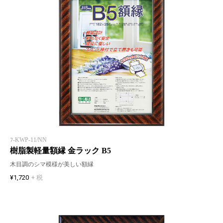
ﾌ-KWP-11/NN
樹脂製軽量額縁 金ラック B5
木目調のシマ模様が美しい額縁
¥1,720
+ 税