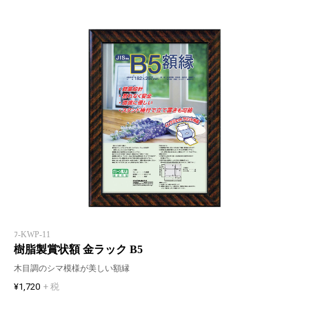
ﾌ-KWP-11
樹脂製賞状額 金ラック B5
木目調のシマ模様が美しい額縁
¥1,720
+ 税