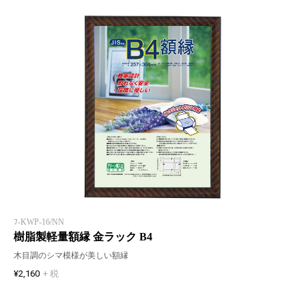
ﾌ-KWP-16/NN
樹脂製軽量額縁 金ラック B4
木目調のシマ模様が美しい額縁
¥2,160
+ 税