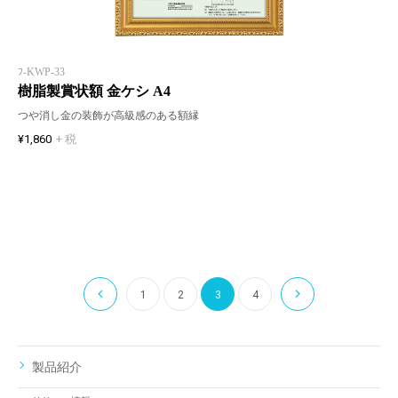
ﾌ-KWP-33
樹脂製賞状額 金ケシ A4
つや消し金の装飾が高級感のある額縁
¥1,860
+ 税
1
2
3
4
製品紹介