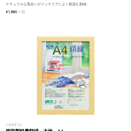
ナチュラルな風合いがインテリアによく馴染む額縁
¥1,880
+ 税
ﾌ-KWP-53