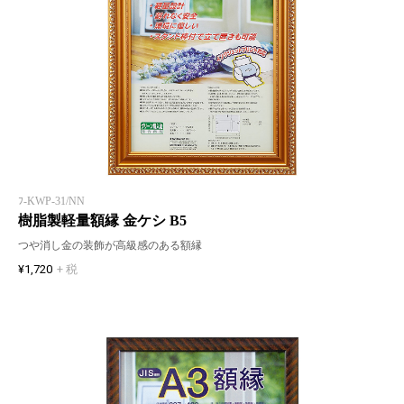
ﾌ-KWP-31/NN
樹脂製軽量額縁 金ケシ B5
つや消し金の装飾が高級感のある額縁
¥1,720
+ 税