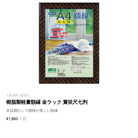
ﾌ-KWP-14/NN
樹脂製軽量額縁 金ラック 賞状尺七判
木目調のシマ模様が美しい額縁
¥1,860
+ 税