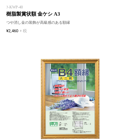
ﾌ-KWP-40
樹脂製賞状額 金ケシ A3
つや消し金の装飾が高級感のある額縁
¥2,460
+ 税