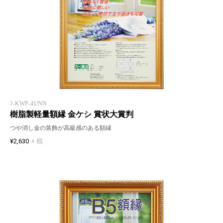
ﾌ-KWP-41/NN
樹脂製軽量額縁 金ケシ 賞状大賞判
つや消し金の装飾が高級感のある額縁
¥2,630
+ 税