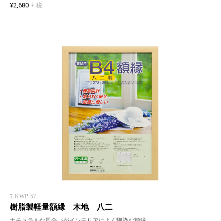
¥2,680
+ 税
ﾌ-KWP-57
樹脂製軽量額縁 木地 八二
ナチュラルな風合いがインテリアによく馴染む額縁