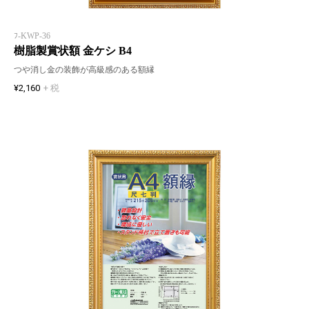
ﾌ-KWP-36
樹脂製賞状額 金ケシ B4
つや消し金の装飾が高級感のある額縁
¥2,160
+ 税