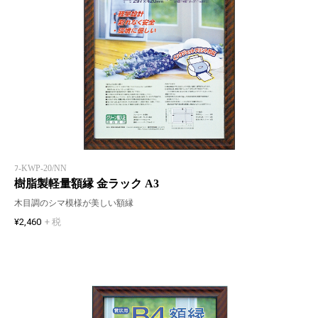
ﾌ-KWP-20/NN
樹脂製軽量額縁 金ラック A3
木目調のシマ模様が美しい額縁
¥2,460
+ 税