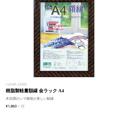
ﾌ-KWP-13/NN
樹脂製軽量額縁 金ラック A4
木目調のシマ模様が美しい額縁
¥1,860
+ 税