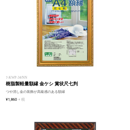
ﾌ-KWP-34/NN
樹脂製軽量額縁 金ケシ 賞状尺七判
つや消し金の装飾が高級感のある額縁
¥1,860
+ 税