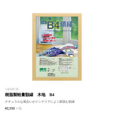
ﾌ-KWP-56
樹脂製軽量額縁 木地 B4
ナチュラルな風合いがインテリアによく馴染む額縁
¥2,350
+ 税