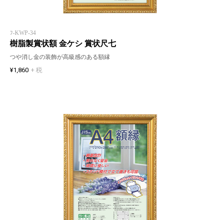
ﾌ-KWP-34
樹脂製賞状額 金ケシ 賞状尺七
つや消し金の装飾が高級感のある額縁
¥1,860
+ 税