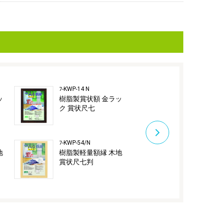
ﾌ-KWP-14 N
ﾌ-KWP-16 N
ッ
樹脂製賞状額 金ラッ
樹脂製賞状額
ク 賞状尺七
ク B4
ﾌ-KWP-54/N
ﾌ-KWP-56/N
地
樹脂製軽量額縁 木地
樹脂製軽量額
賞状尺七判
B4