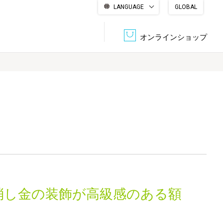
LANGUAGE
GLOBAL
English
繁體中文
简体中文
한국어
日本語
オンラインショップ
文書管理・機密抹消
会社概要
収納・整理用品
ファニチャー
DPS（データ・プリント・サービス）
認証一覧
筆記具
パソコン周辺機器
サステナブルな紙器製品「asue（あすえ）」
ボード用品
事務用品
消し金の装飾が高級感のある額
キャラクター・
学童用品
シリーズ商品