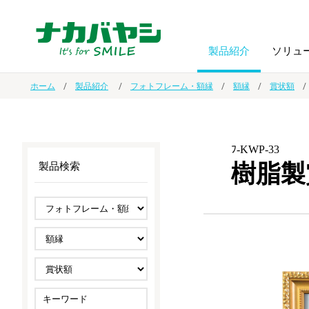
製品紹介
ソリュ
ホーム
製品紹介
フォトフレーム・額縁
額縁
賞状額
フォトフ
BPO
トップメッセージ
（ビジネス・プロセス・アウトソーシング）
アルバム
額縁
ﾌ-KWP-33
樹脂製
製品検索
オーダー手帳・ノベルティ制作
IR情報
プリンタ用紙
ノート・
スマートフォン・
ドキュメントスキャニングサービス
サステナビリティ
ゲーム関
タブレット関連
導入事例
防災・
シルバー
セキュリティ用品