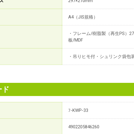
ズ
297×210mm
A4（JIS規格）
・フレーム/樹脂製（再生PS）27
板/MDF
・吊りヒモ付・シュリンク袋包
ード
ﾌ-KWP-33
4902205846260