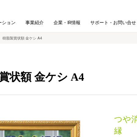
ーション
事業紹介
企業・IR情報
サポート・お問い合せ
樹脂製賞状額 金ケシ A4
レーム・
シュレッダ・
図書館ソリューション
経営方針
ラミネータ
賞状額 金ケシ A4
ファイル・
学校ソリューション
沿革
紙製品
ホルダー用品
総務＋クリエイティブ
採用情報
連
デジタルカメラ関連
つや
デジタル文具
縁