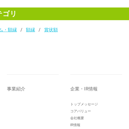
テゴリ
ム・額縁
額縁
賞状額
事業紹介
企業・IR情報
トップメッセージ
コアバリュー
会社概要
IR情報