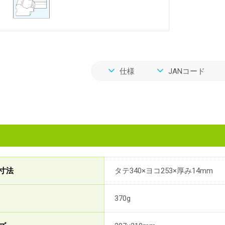
仕様
JANコード
寸法
タテ340×ヨコ253×厚み14mm
370g