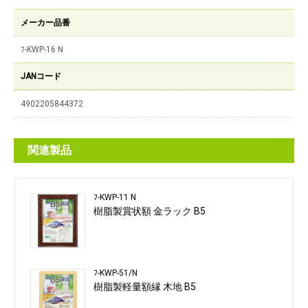
メーカー品番
ﾌ-KWP-16 N
JANコード
4902205844372
関連製品
ﾌ-KWP-11 N
樹脂製賞状額 金ラック B5
ﾌ-KWP-51/N
樹脂製軽量額縁 木地 B5