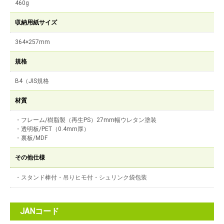
460g
収納用紙サイズ
364×257mm
規格
B4（JIS規格
材質
・フレーム/樹脂製（再生PS）27mm幅ウレタン塗装
・透明板/PET（0.4mm厚）
・裏板/MDF
その他仕様
・スタンド棒付・吊りヒモ付・シュリンク袋包装
JANコード