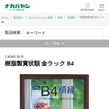
オンラインショ
ホーム
製品紹介
フォトフレーム・額縁
額縁
賞状額
樹脂製賞状額 金ラック
B4
製品検索
詳しく検索
ﾌ-KWP-16 N
樹脂製賞状額 金ラック B4