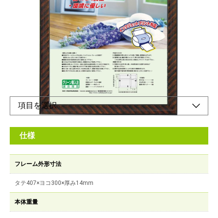
木目調のシマ模様が美しい額縁
メーカー希望小売価格：
¥2,160
+ 税
OA対応賞状用紙サイズ（JIS規格）もラインナップ！
スタンド棒付で縦置きも可能です。
フレームには再生樹脂を使用した環境にやさしい額縁です。
仕様
フレーム外形寸法
タテ407×ヨコ300×厚み14mm
本体重量