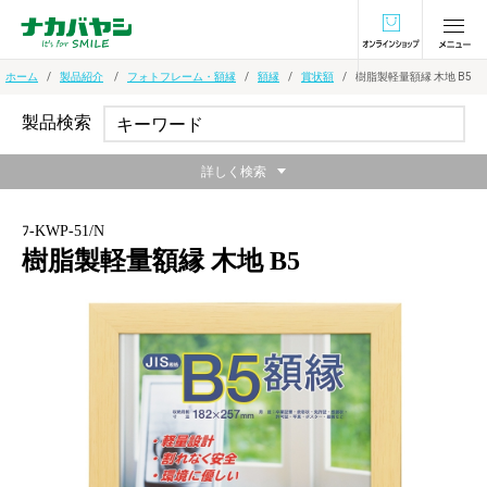
オンラインショ
ホーム
製品紹介
フォトフレーム・額縁
額縁
賞状額
樹脂製軽量額縁 木地 B5
製品検索
詳しく検索
ﾌ-KWP-51/N
樹脂製軽量額縁 木地 B5
ナチュラルな風合いがインテリアによく馴染む額