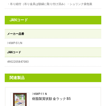
・吊り紐付（吊り金具は額縁に取り付け済み）・シュリンク袋包装
JANコード
メーカー品番
ﾌ-KWP-51/N
JANコード
4902205847083
関連製品
ﾌ-KWP-11 N
樹脂製賞状額 金ラック B5