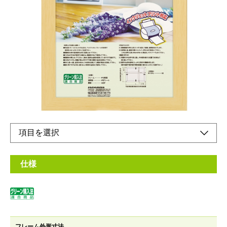
縁
メーカー希望小売価格：
¥1,880
+ 税
軽量設計！フレームには再生樹脂を使用した環境にやさしい額縁
です。
オンラインショップ
仕様
フレーム外形寸法