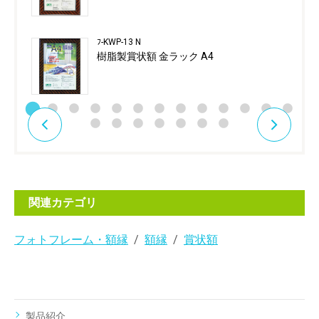
ﾌ-KWP-13 N
樹脂製賞状額 金ラック A4
関連カテゴリ
フォトフレーム・額縁
額縁
賞状額
製品紹介