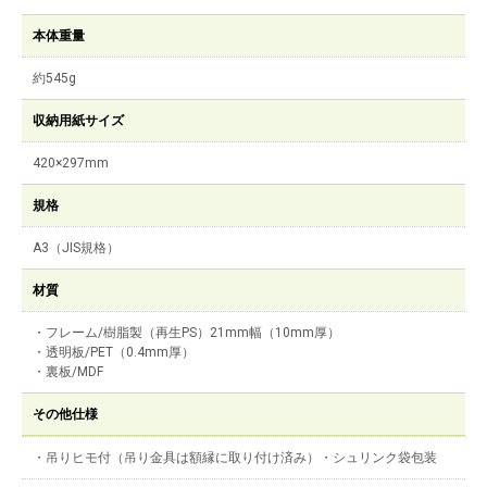
本体重量
約545g
収納用紙サイズ
420×297mm
規格
A3（JIS規格）
材質
・フレーム/樹脂製（再生PS）21mm幅（10mm厚）
・透明板/PET（0.4mm厚）
・裏板/MDF
その他仕様
・吊りヒモ付（吊り金具は額縁に取り付け済み）・シュリンク袋包装