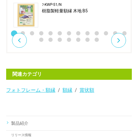
ﾌ-KWP-51/N
樹脂製軽量額縁 木地 B5
関連カテゴリ
フォトフレーム・額縁
額縁
賞状額
製品紹介
リリース情報