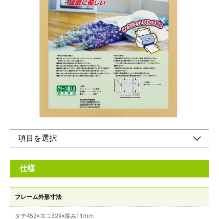
ナチュラルな風合いがインテリアによく馴染む額
縁
メーカー希望小売価格：
¥2,680
+ 税
軽量設計！フレームには再生樹脂を使用した環境にやさしい額縁
です。
オンラインショップ
仕様
フレーム外形寸法
タテ452×ヨコ329×厚み11mm