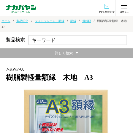
オンラインショ
ホーム
製品紹介
フォトフレーム・額縁
額縁
賞状額
樹脂製軽量額縁 木地
A3
製品検索
詳しく検索
ﾌ-KWP-60
樹脂製軽量額縁 木地 A3