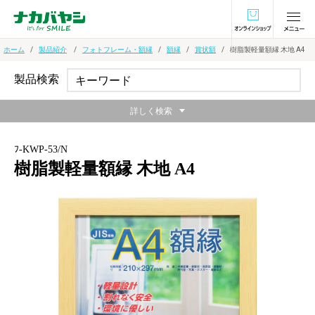
オンラインショ
ホーム
製品紹介
フォトフレーム・額縁
額縁
賞状額
樹脂製軽量額縁 木地 A4
製品検索
詳しく検索
ﾌ-KWP-53/N
樹脂製軽量額縁 木地 A4
ナチュラルな風合いがインテリアによく馴染む額