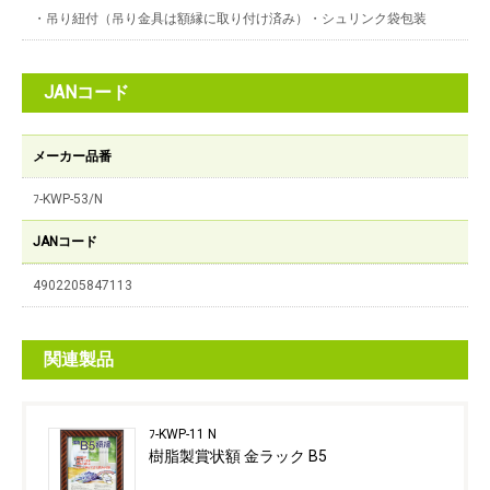
・吊り紐付（吊り金具は額縁に取り付け済み）・シュリンク袋包装
JANコード
メーカー品番
ﾌ-KWP-53/N
JANコード
4902205847113
関連製品
ﾌ-KWP-11 N
樹脂製賞状額 金ラック B5