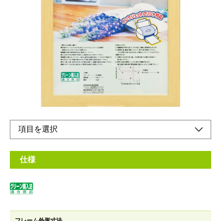
縁
メーカー希望小売価格：
¥2,050
+ 税
軽量設計！フレームには再生樹脂を使用した環境にやさしい額縁
です。
オンラインショップ
仕様
フレーム外形寸法