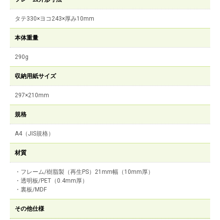
タテ330×ヨコ243×厚み10mm
本体重量
290g
収納用紙サイズ
297×210mm
規格
A4（JIS規格）
材質
・フレーム/樹脂製（再生PS）21mm幅（10mm厚）
・透明板/PET（0.4mm厚）
・裏板/MDF
その他仕様