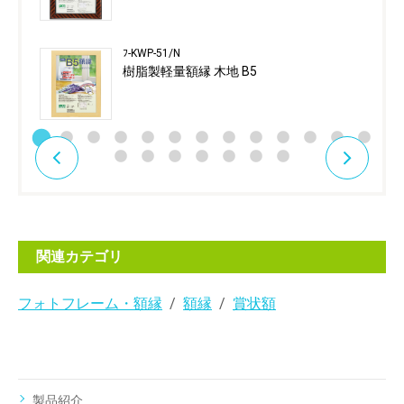
ﾌ-KWP-51/N
樹脂製軽量額縁 木地 B5
関連カテゴリ
フォトフレーム・額縁
額縁
賞状額
製品紹介