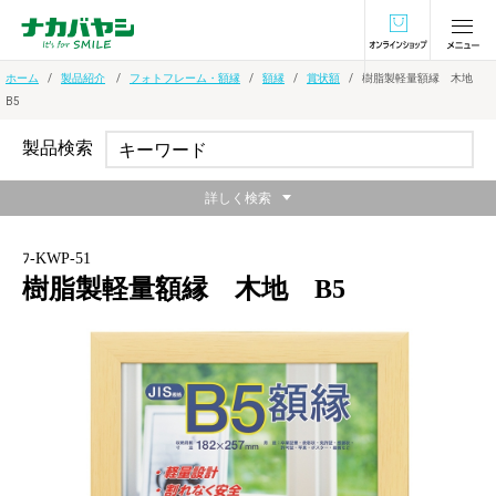
オンラインショ
ホーム
製品紹介
フォトフレーム・額縁
額縁
賞状額
樹脂製軽量額縁 木地
B5
製品検索
詳しく検索
ﾌ-KWP-51
樹脂製軽量額縁 木地 B5