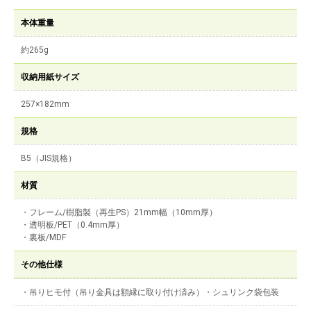
本体重量
約265g
収納用紙サイズ
257×182mm
規格
B5（JIS規格）
材質
・フレーム/樹脂製（再生PS）21mm幅（10mm厚）
・透明板/PET（0.4mm厚）
・裏板/MDF
その他仕様
・吊りヒモ付（吊り金具は額縁に取り付け済み）・シュリンク袋包装