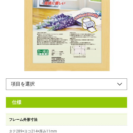
ナチュラルな風合いがインテリアによく馴染む額
縁
メーカー希望小売価格：
¥1,880
+ 税
軽量設計！フレームには再生樹脂を使用した環境にやさしい額縁
です。
オンラインショップ
仕様
フレーム外形寸法
タテ289×ヨコ214×厚み11mm