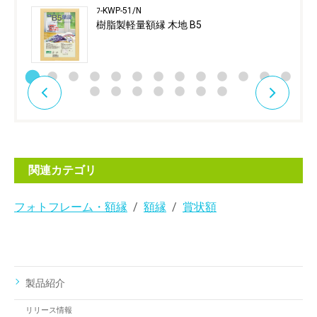
ﾌ-KWP-51/N
樹脂製軽量額縁 木地 B5
関連カテゴリ
フォトフレーム・額縁
額縁
賞状額
製品紹介
リリース情報