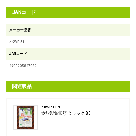
JANコード
メーカー品番
ﾌ-KWP-51
JANコード
4902205847083
関連製品
ﾌ-KWP-11 N
樹脂製賞状額 金ラック B5