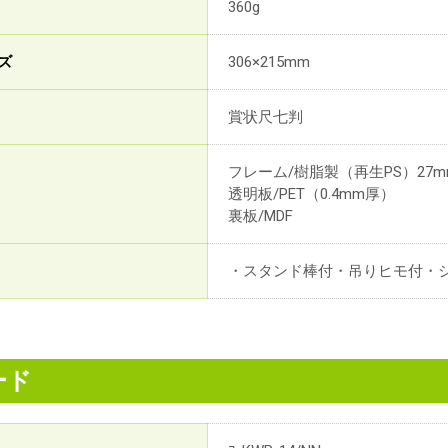
360g
ズ
306×215mm
賞状尺七判
フレーム/樹脂製（再生PS）27
透明板/PET（0.4mm厚）
裏板/MDF
・スタンド棒付・吊りヒモ付・
ード