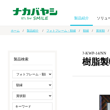
製品紹介
ソリュ
ホーム
製品紹介
フォトフレーム・額縁
額縁
賞状額
フォトフ
BPO
トップメッセージ
（ビジネス・プロセス・アウトソーシング）
アルバム
額縁
ﾌ-KWP-14/NN
樹脂製
製品検索
オーダー手帳・ノベルティ制作
IR情報
プリンタ用紙
ノート・
スマートフォン・
ドキュメントスキャニングサービス
サステナビリティ
ゲーム関
タブレット関連
導入事例
防災・
シルバー
セキュリティ用品