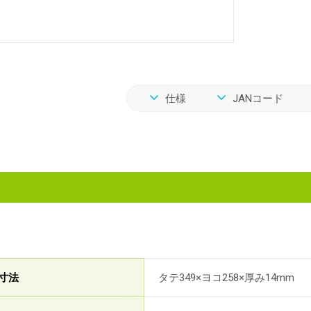
仕様
JANコード
寸法
タテ349×ヨコ258×厚み14mm