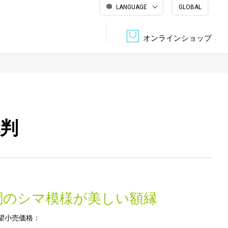
LANGUAGE
GLOBAL
English
繁體中文
简体中文
한국어
日本語
オンラインショップ
文書管理・機密抹消
会社概要
収納・整理用品
ファニチャー
七判
DPS（データ・プリント・サービス）
認証一覧
筆記具
パソコン周辺機器
サステナブルな紙器製品「asue（あすえ）」
ボード用品
事務用品
調のシマ模様が美しい額縁
キャラクター・
学童用品
シリーズ商品
望小売価格：