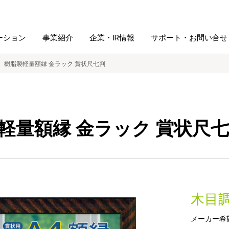
ーション
事業紹介
企業・IR情報
サポート・お問い合せ
樹脂製軽量額縁 金ラック 賞状尺七判
レーム・
シュレッダ・
図書館ソリューション
経営方針
ラミネータ
軽量額縁 金ラック 賞状尺
ファイル・
学校ソリューション
沿革
紙製品
ホルダー用品
総務＋クリエイティブ
採用情報
連
デジタルカメラ関連
木目
デジタル文具
メーカー希