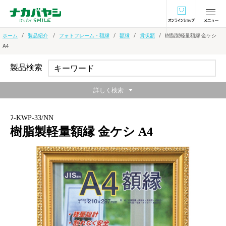
オンラインショ
ホーム
製品紹介
フォトフレーム・額縁
額縁
賞状額
樹脂製軽量額縁 金ケシ
A4
製品検索
詳しく検索
ﾌ-KWP-33/NN
樹脂製軽量額縁 金ケシ A4