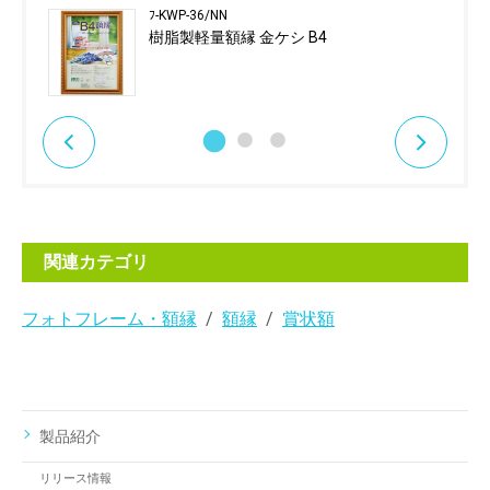
ﾌ-KWP-36/NN
樹脂製軽量額縁 金ケシ B4
関連カテゴリ
フォトフレーム・額縁
額縁
賞状額
製品紹介
リリース情報