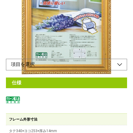
つや消し金の装飾が高級感のある額縁
メーカー希望小売価格：
¥1,860
+ 税
軽量設計！フレームには再生樹脂を使用した環境にやさしい額縁
です。
スタンド棒付で縦置きも可能です。
仕様
フレーム外形寸法
タテ340×ヨコ253×厚み14mm