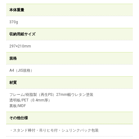
本体重量
370g
収納用紙サイズ
297×210mm
規格
A4（JIS規格）
材質
フレーム/樹脂製（再生PS）27mm幅ウレタン塗装
透明板/PET（0.4mm厚）
裏板/MDF
その他仕様
・スタンド棒付・吊りヒモ付・シュリンクパック包装