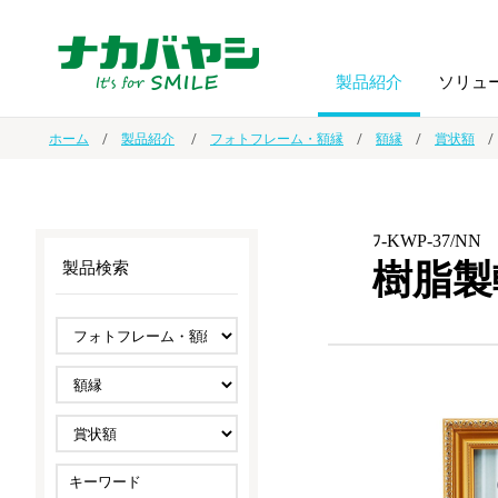
製品紹介
ソリュ
ホーム
製品紹介
フォトフレーム・額縁
額縁
賞状額
フォトフ
BPO
トップメッセージ
（ビジネス・プロセス・アウトソーシング）
アルバム
額縁
ﾌ-KWP-37/NN
樹脂製
製品検索
オーダー手帳・ノベルティ制作
IR情報
プリンタ用紙
ノート・
スマートフォン・
ドキュメントスキャニングサービス
サステナビリティ
ゲーム関
タブレット関連
導入事例
防災・
シルバー
セキュリティ用品