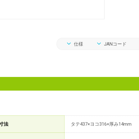
仕様
JANコード
寸法
タテ437×ヨコ316×厚み14mm