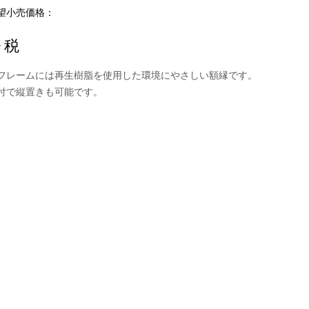
望小売価格：
+ 税
フレームには再生樹脂を使用した環境にやさしい額縁です。
付で縦置きも可能です。