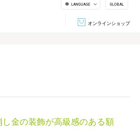
LANGUAGE
GLOBAL
English
繁體中文
简体中文
한국어
日本語
オンラインショップ
文書管理・機密抹消
会社概要
収納・整理用品
ファニチャー
DPS（データ・プリント・サービス）
認証一覧
筆記具
パソコン周辺機器
サステナブルな紙器製品「asue（あすえ）」
ボード用品
事務用品
消し金の装飾が高級感のある額
キャラクター・
学童用品
シリーズ商品