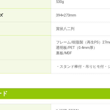
530g
ズ
394×273mm
賞状八二判
フレーム/樹脂製（再生PS）27
透明板/PET（0.4mm厚）
裏板/MDF
・スタンド棒付・吊りヒモ付・
ード