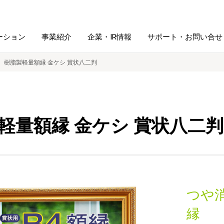
ーション
事業紹介
企業・IR情報
サポート・お問い合せ
樹脂製軽量額縁 金ケシ 賞状八二判
レーム・
シュレッダ・
図書館ソリューション
経営方針
ラミネータ
軽量額縁 金ケシ 賞状八二判
ファイル・
学校ソリューション
沿革
紙製品
ホルダー用品
総務＋クリエイティブ
採用情報
連
デジタルカメラ関連
つや
デジタル文具
縁