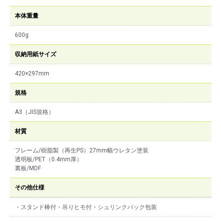
本体重量
600g
収納用紙サイズ
420×297mm
規格
A3（JIS規格）
材質
フレーム/樹脂製（再生PS）27mm幅ウレタン塗装
透明板/PET（0.4mm厚）
裏板/MDF
その他仕様
・スタンド棒付・吊りヒモ付・シュリンクパック包装