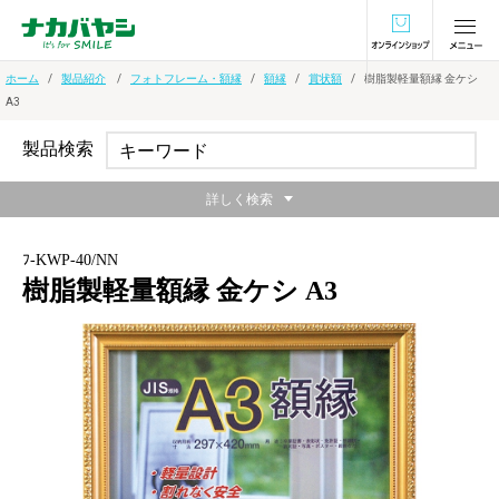
オンラインショ
ホーム
製品紹介
フォトフレーム・額縁
額縁
賞状額
樹脂製軽量額縁 金ケシ
A3
製品検索
詳しく検索
ﾌ-KWP-40/NN
樹脂製軽量額縁 金ケシ A3