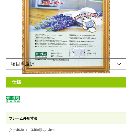
つや消し金の装飾が高級感のある額縁
メーカー希望小売価格：
¥2,460
+ 税
軽量設計！フレームには再生樹脂を使用した環境にやさしい額縁
です。
スタンド棒付で縦置きも可能です。
仕様
フレーム外形寸法
タテ463×ヨコ340×厚み14mm