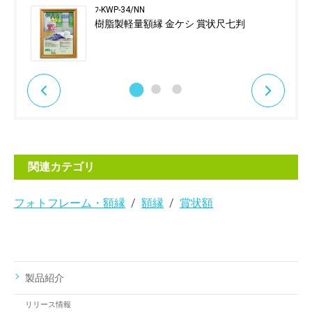
ﾌ-KWP-34/NN
樹脂製軽量額縁 金ケシ 賞状尺七判
関連カテゴリ
フォトフレーム・額縁
額縁
賞状額
製品紹介
リリース情報