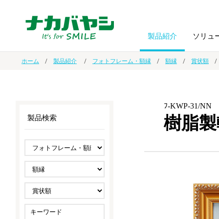
製品紹介
ソリュ
ホーム
製品紹介
フォトフレーム・額縁
額縁
賞状額
フォトフ
BPO
トップメッセージ
（ビジネス・プロセス・アウトソーシング）
アルバム
額縁
ﾌ-KWP-31/NN
樹脂製
製品検索
オーダー手帳・ノベルティ制作
IR情報
プリンタ用紙
ノート・
スマートフォン・
ドキュメントスキャニングサービス
サステナビリティ
ゲーム関
タブレット関連
導入事例
防災・
シルバー
セキュリティ用品