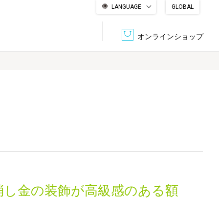
LANGUAGE
GLOBAL
English
繁體中文
简体中文
한국어
日本語
オンラインショップ
文書管理・機密抹消
会社概要
収納・整理用品
ファニチャー
DPS（データ・プリント・サービス）
認証一覧
筆記具
パソコン周辺機器
サステナブルな紙器製品「asue（あすえ）」
ボード用品
事務用品
消し金の装飾が高級感のある額
キャラクター・
学童用品
シリーズ商品