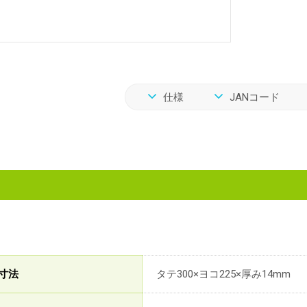
仕様
JANコード
寸法
タテ300×ヨコ225×厚み14mm