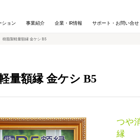
ーション
事業紹介
企業・IR情報
サポート・お問い合せ
樹脂製軽量額縁 金ケシ B5
レーム・
シュレッダ・
図書館ソリューション
経営方針
ラミネータ
軽量額縁 金ケシ B5
ファイル・
学校ソリューション
沿革
紙製品
ホルダー用品
総務＋クリエイティブ
採用情報
連
デジタルカメラ関連
つや
デジタル文具
縁