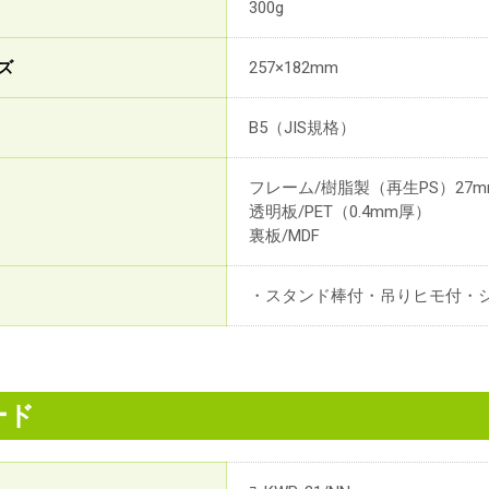
300g
ズ
257×182mm
B5（JIS規格）
フレーム/樹脂製（再生PS）27
透明板/PET（0.4mm厚）
裏板/MDF
・スタンド棒付・吊りヒモ付・
ード