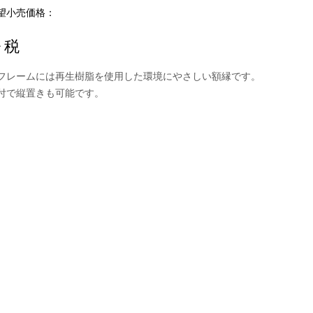
望小売価格：
+ 税
フレームには再生樹脂を使用した環境にやさしい額縁です。
付で縦置きも可能です。