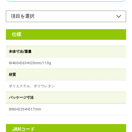
仕様
本体寸法/重量
W460×D65×H20mm/110g
材質
ポリエステル、ポリウレタン
パッケージ寸法
W86×D25×H517mm
JANコード