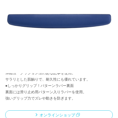
疲れにくいリストレスト
キーボードに最適なロングタイプ
メーカー希望小売価格：
¥2,470
+ 税
●荷重を分散低反発クッション
低反発ポリウレタンが首手にやさしくフィット荷重を吸収・分散
し、程よい高さ設計で負担を軽滅。
長時間のPC操作をサポートします。
●快適な肌触りストレッチ生地
伸縮性・クッション性のある記事を使用。
サラリとした肌触りで、耐久性にも優れています。
●しっかりグリップ！パターンラバー裏面
裏面には滑り止め用パターン入りラバーを使用。
強いグリップ力でズレや動きを防ぎます。
オンラインショップ