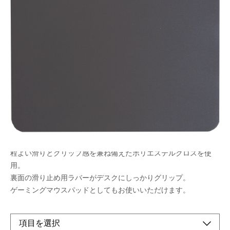
適度に滑って止まりやすいマウスパッド
ゲーミングマウスパッドとしても最適！
ポインター精度が上がりAIMが安定
激しいマウスの動きでもズレにくい
メーカー希望小売価格：
¥1,570
+ 税
生産終了品
程よい滑りとグリップ感を兼ね備えたポリエステルクロスを使
用。
裏面の滑り止め用ラバーがデスクにしっかりグリップ。
ゲーミングマウスパッドとしてもお使いいただけます。