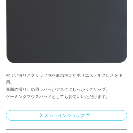
適度に滑って止まりやすいマウスパッド
ゲーミングマウスパッドとしても最適！
ポインター精度が上がりAIMが安定
激しいマウスの動きでもズレにくい
メーカー希望小売価格：
¥1,570
+ 税
限定品
程よい滑りとグリップ感を兼ね備えたポリエステルクロスを使
用。
裏面の滑り止め用ラバーがデスクにしっかりグリップ。
ゲーミングマウスパッドとしてもお使いいただけます。
オンラインショップ