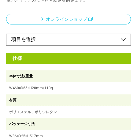
オンラインショップ
仕様
本体寸法/重量
W460×D65×H20mm/110g
材質
ポリエステル、ポリウレタン
パッケージ寸法
W86×D25×H517mm