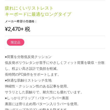
疲れにくいリストレスト
キーボードに最適なロングタイプ
メーカー希望小売価格：
¥2,470
+ 税
限定品
●荷重を分散低反発クッション
低反発ポリウレタンが首手にやさしくフィット荷重を吸収・分散
し、程よい高さ設計で負担を軽滅。
長時間のPC操作をサポートします。
●快適な肌触りストレッチ生地
伸縮性・クッション性のある記事を使用。
サラリとした肌触りで、耐久性にも優れています。
●しっかりグリップ！パターンラバー裏面
裏面には滑り止め用パターン入りラバーを使用。
強いグリップ力でズレや動きを防ぎます。