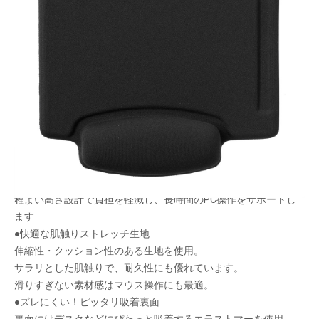
手首にフィット、PC操作を快適サポート。
手首の負担を軽減させる、人間工学に基づいたサ
イズ設計です。
マウス操作時の動きをサポート。PC操作を快適に
します。
メーカー希望小売価格：
¥2,640
+ 税
●柔らかな感触ジェルクッション
柔らかなジェルクッションが手首をやさしく支えます。
程よい高さ設計で負担を軽減し、長時間のPC操作をサポートし
ます
●快適な肌触りストレッチ生地
伸縮性・クッション性のある生地を使用。
サラリとした肌触りで、耐久性にも優れています。
滑りすぎない素材感はマウス操作にも最適。
●ズレにくい！ピッタリ吸着裏面