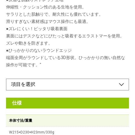
伸縮性・クッション性のある生地を使用。
サラリとした肌触りで、耐久性にも優れています。
滑りすぎない素材感はマウス操作にも最適。
●ズレにくい！ピッタリ吸着裏面
裏面にはデスクなどにぴたっと吸着するエラストマーを使用。
ズレや動きを防ぎます。
●ひっかかりのないラウンドエッジ
端面全周がラウンドしている3D形状。ひっかかりの無い自然な
操作が可能です。"
仕様
本体寸法/重量
W215×D230×H23mm/330g