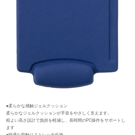
手首にフィット、PC操作を快適サポート。
手首の負担を軽減させる、人間工学に基づいたサ
イズ設計です。
マウス操作時の動きをサポート。PC操作を快適に
します。
メーカー希望小売価格：
¥2,640
+ 税
生産終了品
●柔らかな感触ジェルクッション
柔らかなジェルクッションが手首をやさしく支えます。
程よい高さ設計で負担を軽減し、長時間のPC操作をサポートし
ます
●快適な肌触りストレッチ生地