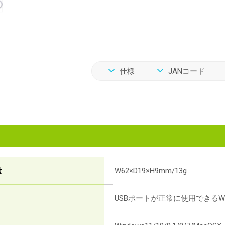
仕様
JANコード
量
W62×D19×H9mm/13g
USBポートが正常に使用できるWi