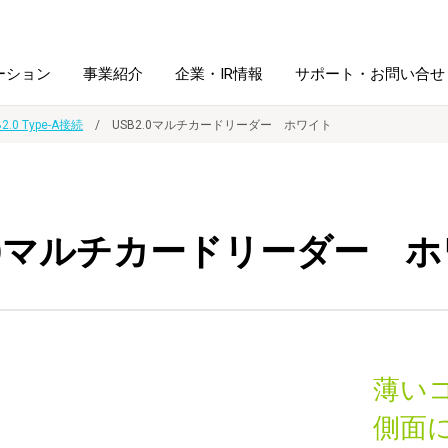
ーション
事業紹介
企業・IR情報
サポート・お問い合せ
2.0 Type-A接続
USB2.0マルチカードリーダー ホワイト
レーム・
シュレッダ・
図書館ソリューション
経営方針
ラミネータ
2.0マルチカードリーダー 
ファイル・
学校ソリューション
沿革
紙製品
ホルダー用品
総務＋クリエイティブ
採用情報
連
デジタルカメラ関連
薄い
デジタル文具
側面