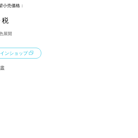
望小売価格：
+ 税
7色展開
インショップ
書