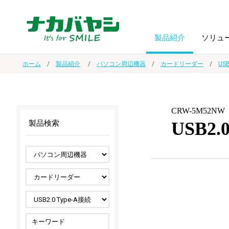
製品紹介
ソリュ
ホーム
製品紹介
パソコン周辺機器
カードリーダー
USB
フォトフ
BPO
トップメッセージ
（ビジネス・プロセス・アウトソーシング）
アルバム
額縁
CRW-5M52NW
USB
製品検索
オーダー手帳・ノベルティ制作
IR情報
プリンタ用紙
ノート・
スマートフォン・
ドキュメントスキャニングサービス
サステナビリティ
ゲーム関
タブレット関連
導入事例
防災・
シルバー
セキュリティ用品