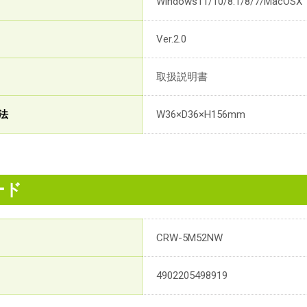
Windows11/10/8.1/8/7/MacO
Ver.2.0
取扱説明書
法
W36×D36×H156mm
ード
CRW-5M52NW
4902205498919