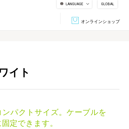
LANGUAGE
GLOBAL
English
繁體中文
简体中文
한국어
日本語
オンラインショップ
文書管理・機密抹消
会社概要
収納・整理用品
ファニチャー
ホワイト
DPS（データ・プリント・サービス）
認証一覧
筆記具
パソコン周辺機器
サステナブルな紙器製品「asue（あすえ）」
ボード用品
事務用品
コンパクトサイズ。ケーブルを
キャラクター・
学童用品
シリーズ商品
に固定できます。