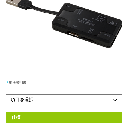
マルチカードリーダーと3ポートUSBハブが一体
化。
メーカー希望小売価格：
¥3,250
+ 税
●カードリーダーとハブを1つのボディに集約。PCまわりがすっ
きり。
オンラインショップ
取扱説明書
仕様