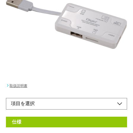
マルチカードリーダーと3ポートUSBハブが一体
化。
メーカー希望小売価格：
¥3,250
+ 税
●カードリーダーとハブを1つのボディに集約。PCまわりがすっ
きり。
オンラインショップ
取扱説明書
仕様