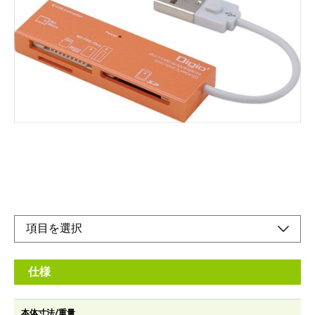
薄いコンパクトサイズ。ケーブルを側面に固定で
きます。
メーカー希望小売価格：
¥1,750
+ 税
●カラフル7色展開
オンラインショップ
取扱説明書
仕様
本体寸法/重量