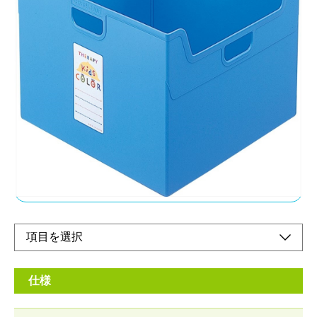
整理に便利なA4ダブルサイズ（収納目安：背幅23
ミリのA4ファイル約13冊、ビデオ約33本）
メーカー希望小売価格：
オープン
カラー心理効果で子供の心とコミュニケーション。ノートや
DVD、ファイルなどお子様の学用品の整理におすすめです。たっ
ぷり入るA4ダブルサイズ。
オンラインショップ
仕様