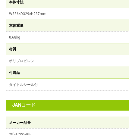
本体寸法
W336×D329×H237mm
本体重量
0.68kg
材質
ポリプロピレン
付属品
タイトルシール付
JANコード
メーカー品番
ﾌﾎﾞ-TCW5-KB