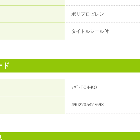
ポリプロピレン
タイトルシール付
ード
ﾌﾎﾞ-TC4-KO
4902205427698
品