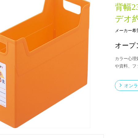
背幅2
デオ約
新製品一覧
メーカー希
オープ
カラー心理
や資料、フ
オンラ