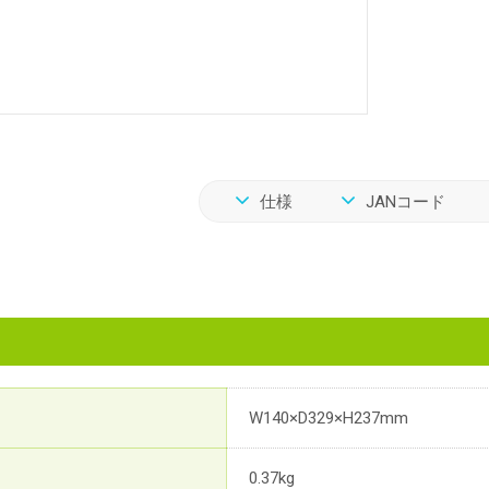
仕様
JANコード
W140×D329×H237mm
0.37kg