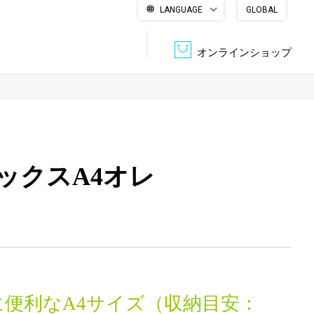
LANGUAGE
GLOBAL
English
繁體中文
简体中文
한국어
日本語
オンラインショップ
文書管理・機密抹消
会社概要
収納・整理用品
ファニチャー
ックスA4オレ
DPS（データ・プリント・サービス）
認証一覧
筆記具
パソコン周辺機器
サステナブルな紙器製品「asue（あすえ）」
ボード用品
事務用品
キャラクター・
学童用品
シリーズ商品
に便利なA4サイズ（収納目安：