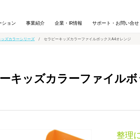
ーション
事業紹介
企業・IR情報
サポート・お問い合せ
キッズカラーシリーズ
セラピーキッズカラーファイルボックスA4オレンジ
レーム・
シュレッダ・
図書館ソリューション
経営方針
ラミネータ
ーキッズカラーファイルボ
ファイル・
学校ソリューション
沿革
紙製品
ホルダー用品
総務＋クリエイティブ
採用情報
連
デジタルカメラ関連
デジタル文具
整理