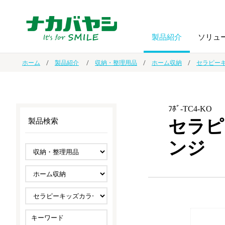
製品紹介
ソリュ
ホーム
製品紹介
収納・整理用品
ホーム収納
セラピー
フォトフ
BPO
トップメッセージ
（ビジネス・プロセス・アウトソーシング）
アルバム
額縁
ﾌﾎﾞ-TC4-KO
セラピ
製品検索
オーダー手帳・ノベルティ制作
IR情報
プリンタ用紙
ノート・
ンジ
スマートフォン・
ドキュメントスキャニングサービス
サステナビリティ
ゲーム関
タブレット関連
導入事例
防災・
シルバー
セキュリティ用品