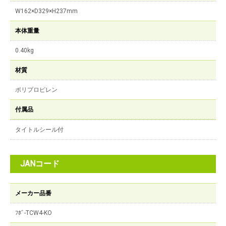
W162×D329×H237mm
本体重量
0.40kg
材質
ポリプロピレン
付属品
タイトルシール付
JANコード
メーカー品番
ﾌﾎﾞ-TCW4-KO