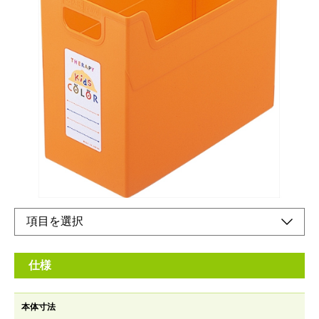
整理に便利なA4ワイドサイズ（収納目安：背幅23
ミリのA4ファイル約6冊、ビデオ約21本）
メーカー希望小売価格：
オープン
カラー心理効果で子供の心とコミュニケーション。ノートや
DVD、ファイルなどお子様の学用品の整理におすすめです。
オンラインショップ
仕様
本体寸法