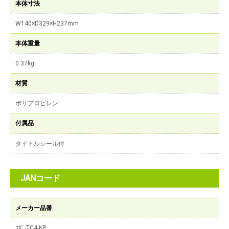
本体寸法
W140×D329×H237mm
本体重量
0.37kg
材質
ポリプロピレン
付属品
タイトルシール付
JANコード
メーカー品番
ﾌﾎﾞ-TC4-KP