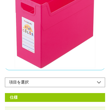
整理に便利なA4サイズ（収納目安：背幅23ミリの
A4ファイル約5冊、ビデオ約10〜11本）
メーカー希望小売価格：
オープン
カラー心理効果で子供の心とコミュニケーション。A4サイズの
ノートや資料、ファイルなどを収納するのに便利なファイルボッ
クスです。
オンラインショップ
仕様