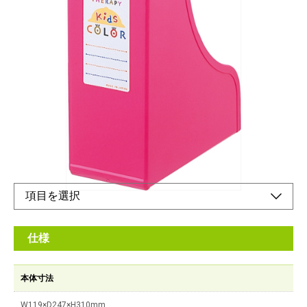
タテ・ヨコ使えるA4サイズ
メーカー希望小売価格：
オープン
カラー心理効果で子供の心とコミュニケーション。ファイルなど
を収納するのに便利なファイルスタンドです。
オンラインショップ
仕様
本体寸法
W119×D247×H310mm