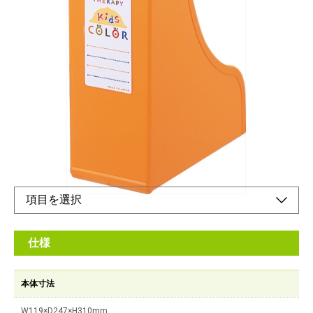
タテ・ヨコ使えるA4サイズ
メーカー希望小売価格：
オープン
カラー心理効果で子供の心とコミュニケーション。ファイルなど
を収納するのに便利なファイルスタンドです。
オンラインショップ
仕様
本体寸法
W119×D247×H310mm