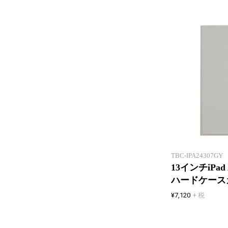
TBC-IPA24307GY
13インチiPad 
ハードケース
¥7,120
+ 税