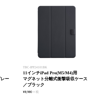
薄くて軽い！
液晶カバー付きハードケース
液晶カ
TBC-IPP24101BK
11インチiPad Pro(M5/M4)用
グレー
マグネット分離式衝撃吸収ケース
／ブラック
¥8,980
+ 税