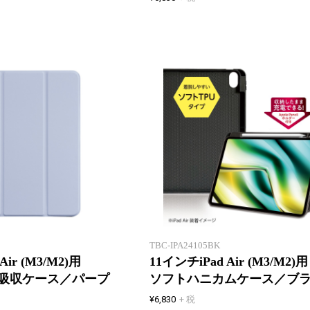
ハニカム構造ケースで衝撃吸収!
TBC-IPA24105BK
Air (M3/M2)用
11インチiPad Air (M3/M2)用
吸収ケース／パープ
ソフトハニカムケース／ブ
¥6,830
+ 税