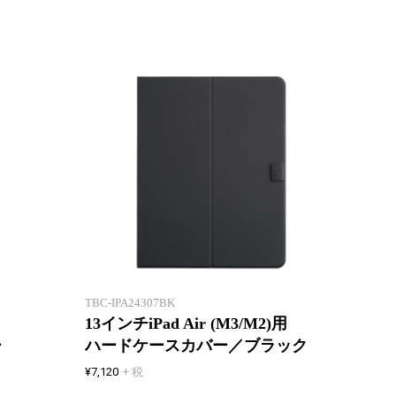
丈夫な専用ハードケースで
丈夫な
しっかり保護
しっか
TBC-IPA24307BK
13インチiPad Air (M3/M2)用
ー
ハードケースカバー／ブラック
¥7,120
+ 税