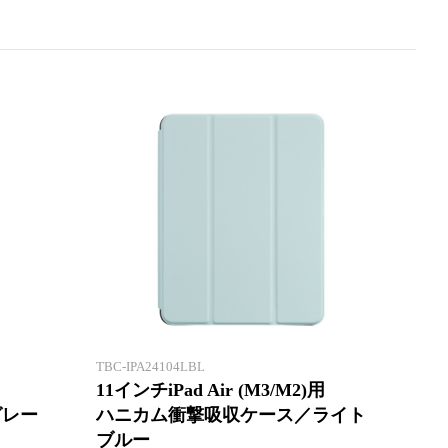
ハニカム構造ケースで衝撃吸収!
ハニカ
TBC-IPA24104LBL
11インチiPad Air (M3/M2)用
グレー
ハニカム衝撃吸収ケース／ライト
ブルー