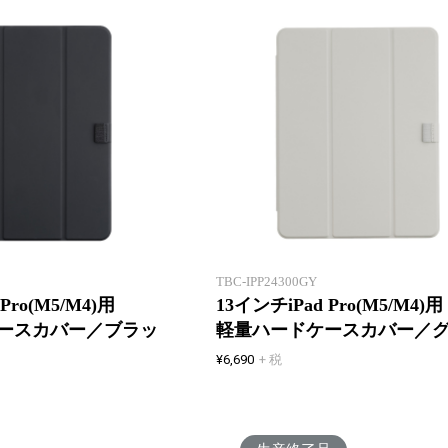
薄くて軽い！
液晶カバー付きハードケース
TBC-IPP24300GY
Pro(M5/M4)用
13インチiPad Pro(M5/M4)用
ースカバー／ブラッ
軽量ハードケースカバー／
¥6,690
+ 税