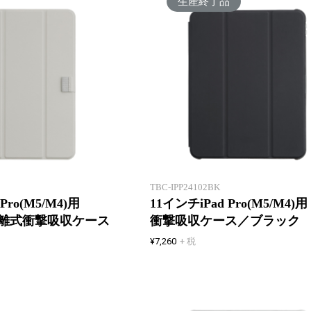
生産終了品
液晶カバーが取り外せる！
TBC-IPP24102BK
Pro(M5/M4)用
11インチiPad Pro(M5/M4)用
離式衝撃吸収ケース
衝撃吸収ケース／ブラック
¥7,260
+ 税