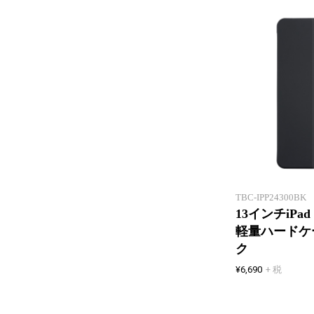
TBC-IPP24300BK
13インチiPad 
軽量ハードケ
ク
¥6,690
+ 税