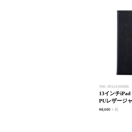
TBC-IPA24308BK
13インチiPad 
PUレザージ
¥8,690
+ 税