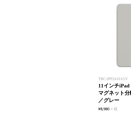
TBC-IPP24101GY
11インチiPad 
マグネット分
／グレー
¥8,980
+ 税