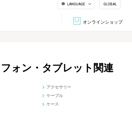
LANGUAGE
GLOBAL
English
繁體中文
简体中文
한국어
日本語
オンラインショップ
文書管理・機密抹消
会社概要
収納・整理用品
ファニチャー
トフォン・タブレット関連
DPS（データ・プリント・サービス）
認証一覧
筆記具
パソコン周辺機器
アクセサリー
サステナブルな紙器製品「asue（あすえ）」
ケーブル
ボード用品
事務用品
ケース
キャラクター・
学童用品
シリーズ商品