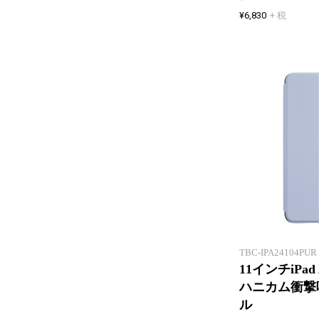
¥6,830
+ 税
TBC-IPA24104PUR
11インチiPad 
ハニカム衝撃
ル