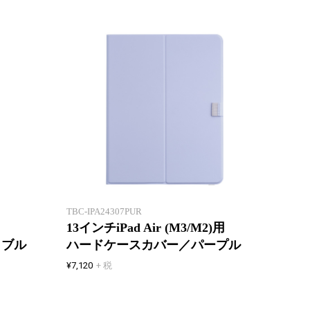
丈夫な専用ハードケースで
丈夫な
しっかり保護
しっか
TBC-IPA24307PUR
13インチiPad Air (M3/M2)用
トブル
ハードケースカバー／パープル
¥7,120
+ 税