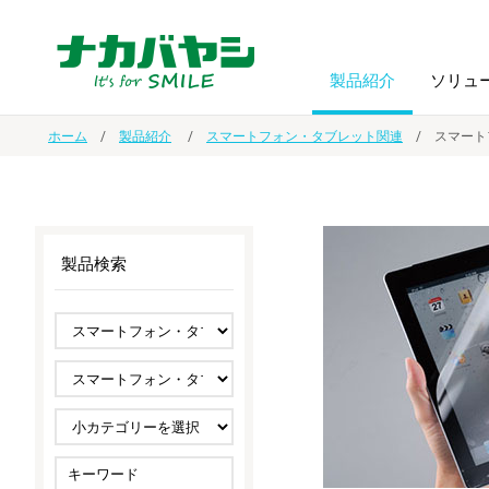
製品紹介
ソリュ
ホーム
製品紹介
スマートフォン・タブレット関連
スマート
フォトフ
BPO
トップメッセージ
（ビジネス・プロセス・アウトソーシング）
アルバム
額縁
製品検索
オーダー手帳・ノベルティ制作
IR情報
プリンタ用紙
ノート・
スマートフォン・
ドキュメントスキャニングサービス
サステナビリティ
ゲーム関
タブレット関連
導入事例
防災・
シルバー
セキュリティ用品