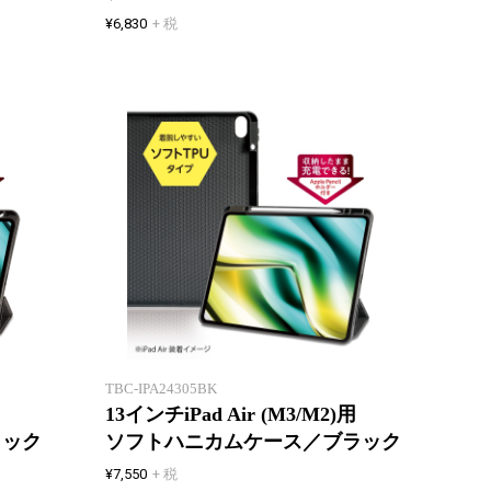
¥6,830
+ 税
ソフトTPU製ハニカムケースで
ソフト
衝撃吸収
衝撃吸
TBC-IPA24305BK
13インチiPad Air (M3/M2)用
ラック
ソフトハニカムケース／ブラック
¥7,550
+ 税