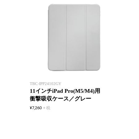
ハイブリッド構造ケースで
ハイブ
衝撃吸収!
衝撃吸
TBC-IPP24102GY
11インチiPad Pro(M5/M4)用
衝撃吸収ケース／グレー
¥7,260
+ 税