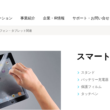
ーション
事業紹介
企業・IR情報
サポート・お問い合せ
フォン・タブレット関連
レーム・
シュレッダ・
図書館ソリューション
経営方針
ラミネータ
スマー
ファイル・
学校ソリューション
沿革
紙製品
ホルダー用品
スタンド
総務＋クリエイティブ
採用情報
バッテリー充電器
連
デジタルカメラ関連
保護フィルム
タッチペン
デジタル文具