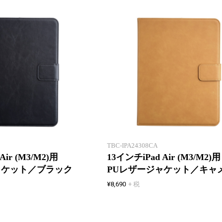
上質な素材感と
保護機能を重視!
TBC-IPA24308CA
Air (M3/M2)用
13インチiPad Air (M3/M2)用
ャケット／ブラック
PUレザージャケット／キャ
¥8,690
+ 税