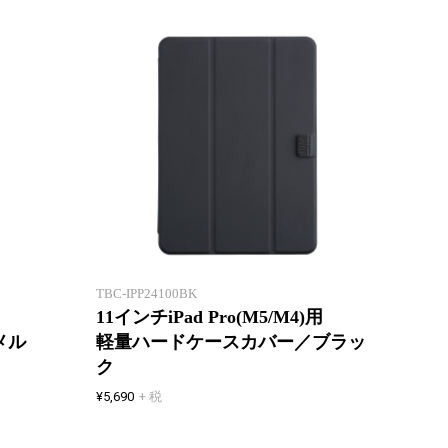
上質な素材感と
薄くて
保護機能を重視!
液晶カ
TBC-IPP24100BK
11インチiPad Pro(M5/M4)用
メル
軽量ハードケースカバー／ブラッ
ク
¥5,690
+ 税