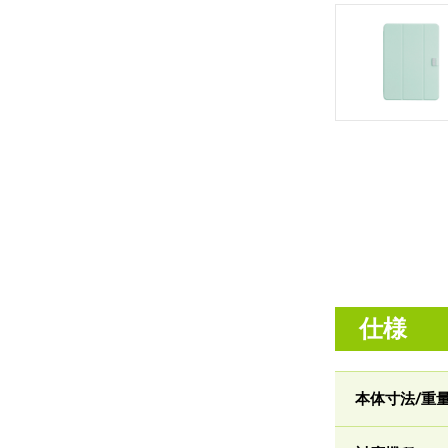
仕様
本体寸法/重