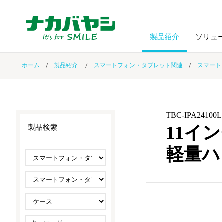
製品紹介
ソリュ
ホーム
製品紹介
スマートフォン・タブレット関連
スマート
フォトフ
BPO
トップメッセージ
（ビジネス・プロセス・アウトソーシング）
アルバム
額縁
TBC-IPA24100
オーダー手帳・ノベルティ制作
IR情報
プリンタ用紙
ノート・
11インチ
製品検索
軽量ハ
スマートフォン・
ドキュメントスキャニングサービス
サステナビリティ
ゲーム関
タブレット関連
導入事例
防災・
シルバー
セキュリティ用品