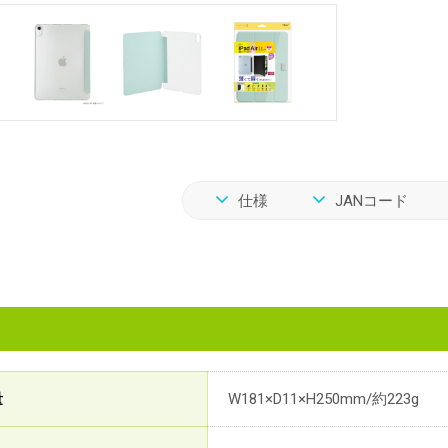
仕様
JANコード
量
W181×D11×H250mm/約223g