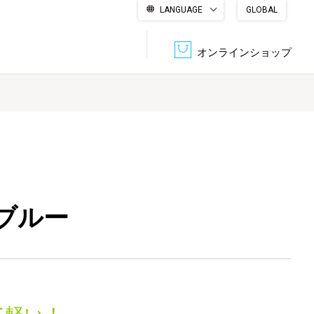
LANGUAGE
GLOBAL
English
繁體中文
简体中文
한국어
日本語
オンラインショップ
文書管理・機密抹消
会社概要
収納・整理用品
ファニチャー
DPS（データ・プリント・サービス）
認証一覧
筆記具
パソコン周辺機器
ブルー
サステナブルな紙器製品「asue（あすえ）」
ボード用品
事務用品
キャラクター・
学童用品
シリーズ商品