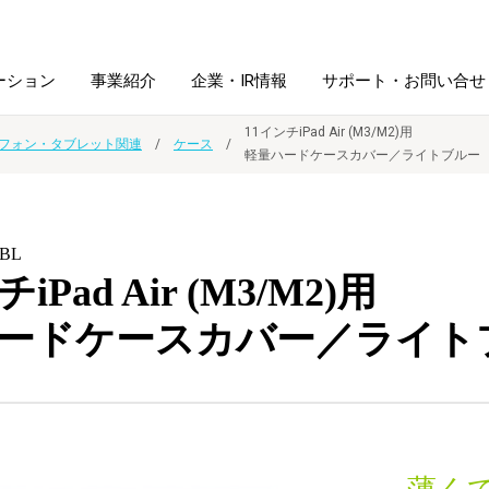
ーション
事業紹介
企業・IR情報
サポート・お問い合せ
11インチiPad Air (M3/M2)用
フォン・タブレット関連
ケース
軽量ハードケースカバー／ライトブルー
レーム・
シュレッダ・
図書館ソリューション
経営方針
ラミネータ
LBL
ファイル・
学校ソリューション
沿革
紙製品
iPad Air (M3/M2)用
ホルダー用品
ードケースカバー／ライト
総務＋クリエイティブ
採用情報
連
デジタルカメラ関連
デジタル文具