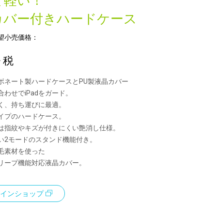
て軽い！
カバー付きハードケース
望小売価格：
+ 税
ボネート製ハードケースとPU製液晶カバー
わせでiPadをガード。
く、持ち運びに最適。
イプのハードケース。
指紋やキズが付きにくい艶消し仕様。
い2モードのスタンド機能付き。
毛素材を使った
ープ機能対応液晶カバー。
インショップ