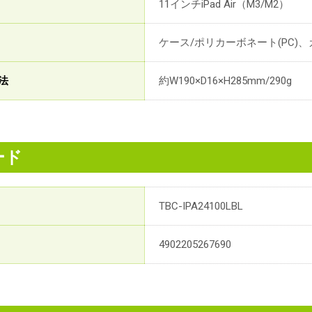
11インチiPad Air（M3/M2）
ケース/ポリカーボネート(PC)、
法
約W190×D16×H285mm/290g
ード
TBC-IPA24100LBL
4902205267690