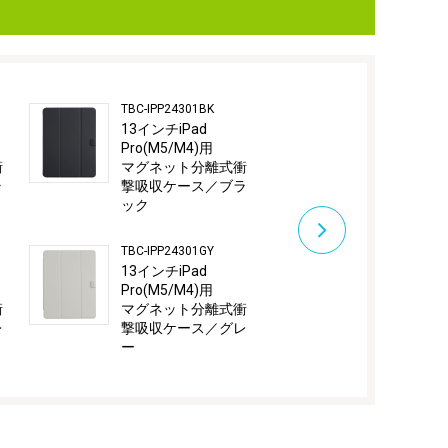
TBC-IPP24301BK
TBC-IPA24103
13インチiPad
11インチiPad 
Pro(M5/M4)用
(M3/M2)用
衝
マグネット分離式衝
衝撃吸収背
ラ
撃吸収ケース／ブラ
／ブラック
ック
TBC-IPA24103
TBC-IPP24301GY
11インチiPad 
13インチiPad
(M3/M2)用
Pro(M5/M4)用
衝撃吸収背
衝
マグネット分離式衝
／グレー
レ
撃吸収ケース／グレ
ー