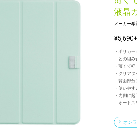
薄く
液晶
メーカー希
新製品一覧
¥5,690
・ポリカー
との組み合
・薄くて軽
・クリアタ
背面部分は
・使いやす
・内側に起
オートスリ
オンラ