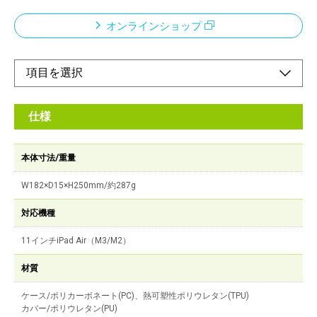
オンラインショップ
仕様
本体寸法/重量
W182×D15×H250mm/約287g
対応機種
11インチiPad Air（M3/M2）
材質
ケース/ポリカーボネート(PC)、熱可塑性ポリウレタン(TPU)
カバー/ポリウレタン(PU)