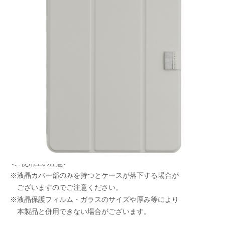
液晶カバーが取り外せる！
メーカー希望小売価格：
¥8,980
+ 税
・透明ポリカーボネートとクッション性のあるTPUを
使ったハイブリッド構造の衝撃吸収ケース。
・マグネット式で簡単に着脱できる液晶カバー付き。
・使いやすい2モードのスタンド機能付き。
・オートスリープ機能対応。
・Apple Pencilが挿せるペンホルダー付き。
<ご使用上の注意>
※液晶カバー部のみを持つとケースが落下する場合が
ございますのでご注意ください。
※液晶保護フィルム・ガラスのサイズや厚み等により
本製品と併用できない場合がございます。