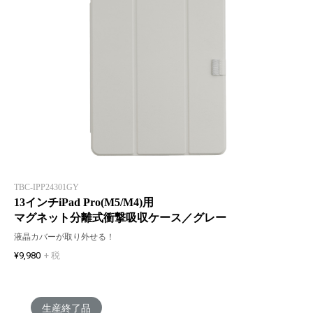
TBC-IPP24301GY
13インチiPad Pro(M5/M4)用
マグネット分離式衝撃吸収ケース／グレー
液晶カバーが取り外せる！
¥9,980
+ 税
生産終了品