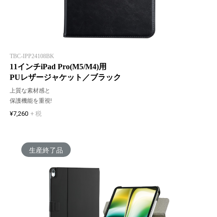
TBC-IPP24108BK
11インチiPad Pro(M5/M4)用
PUレザージャケット／ブラック
上質な素材感と
保護機能を重視!
¥7,260
+ 税
生産終了品