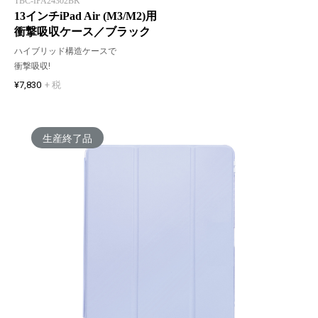
TBC-IPA24302BK
13インチiPad Air (M3/M2)用
衝撃吸収ケース／ブラック
ハイブリッド構造ケースで
衝撃吸収!
¥7,830
+ 税
生産終了品