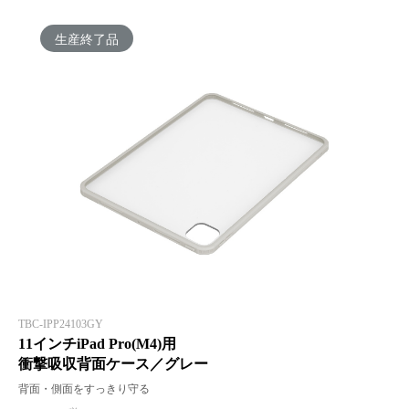
生産終了品
TBC-IPP24103GY
11インチiPad Pro(M4)用
衝撃吸収背面ケース／グレー
背面・側面をすっきり守る