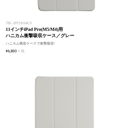
TBC-IPP24104GY
11インチiPad Pro(M5/M4)用
ハニカム衝撃吸収ケース／グレー
ハニカム構造ケースで衝撃吸収!
¥6,830
+ 税