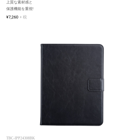
上質な素材感と
保護機能を重視!
¥7,260
+ 税
TBC-IPP24308BK