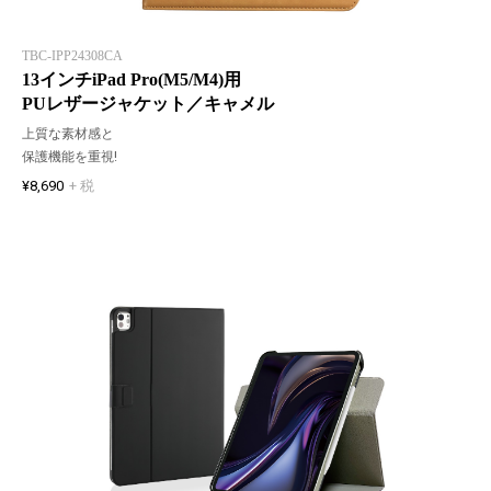
TBC-IPP24308CA
13インチiPad Pro(M5/M4)用
PUレザージャケット／キャメル
上質な素材感と
保護機能を重視!
¥8,690
+ 税