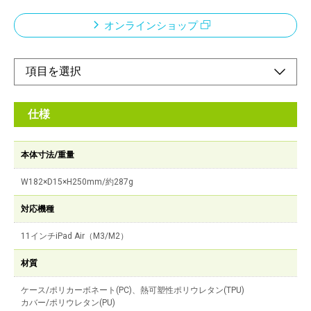
オンラインショップ
仕様
本体寸法/重量
W182×D15×H250mm/約287g
対応機種
11インチiPad Air（M3/M2）
材質
ケース/ポリカーボネート(PC)、熱可塑性ポリウレタン(TPU)
カバー/ポリウレタン(PU)