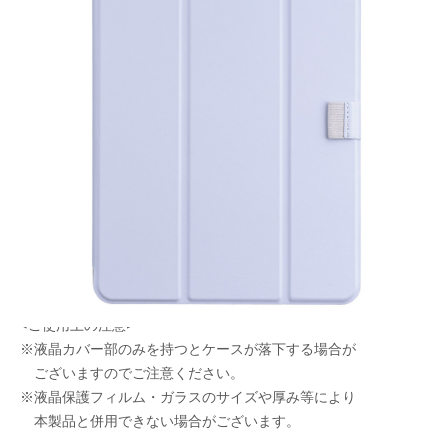
液晶カバーが取り外せる！
メーカー希望小売価格：
¥8,980
+ 税
・透明ポリカーボネートとクッション性のあるTPUを
使ったハイブリッド構造の衝撃吸収ケース。
・マグネット式で簡単に着脱できる液晶カバー付き。
・使いやすい2モードのスタンド機能付き。
・オートスリープ機能対応。
・Apple Pencilが挿せるペンホルダー付き。
<ご使用上の注意>
※液晶カバー部のみを持つとケースが落下する場合が
ございますのでご注意ください。
※液晶保護フィルム・ガラスのサイズや厚み等により
本製品と併用できない場合がございます。