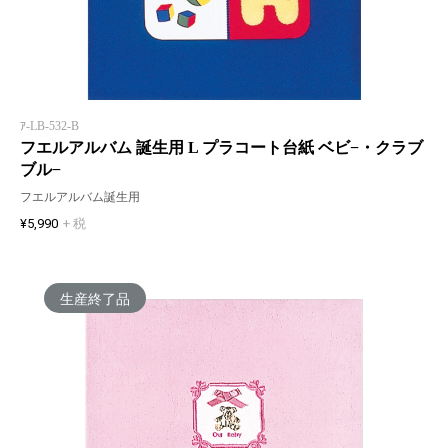
ｱ-LB-532-B
フエルアルバム 誕生用 L プラコート台紙 ベビ−・クラブ
ブル−
フエルアルバム誕生用
¥5,990
+ 税
生産終了品