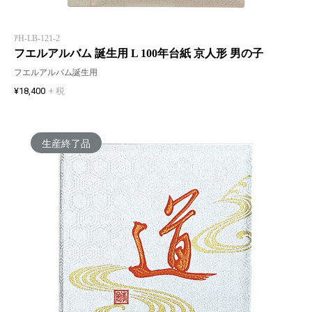
ｱH-LB-121-2
フエルアルバム 誕生用 L 100年台紙 京人形 男の子
フエルアルバム誕生用
¥18,400
+ 税
生産終了品