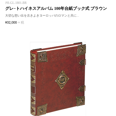
ｱH-GL-1801-BR
グレ−トハイネスアルバム 100年台紙ブック式 ブラウン
大切な想い出を古きよきヨーロッパのロマンと共に…
¥32,000
+ 税