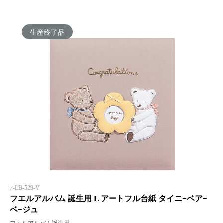
生産終了品
ｱ-LB-529-V
フエルアルバム 誕生用 L アートフル台紙 タイニ−ベア−
ベ−ジュ
フエルアルバム誕生用