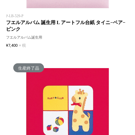
ｱ-LB-529-P
フエルアルバム 誕生用 L アートフル台紙 タイニ−ベア−
ピンク
フエルアルバム誕生用
¥7,400
+ 税
生産終了品