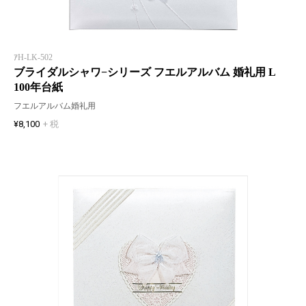
ｱH-LK-502
ブライダルシャワ−シリーズ フエルアルバム 婚礼用 L
100年台紙
フエルアルバム婚礼用
¥8,100
+ 税