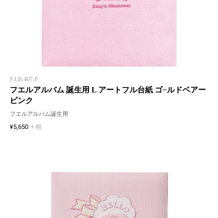
ｱ-LB-407-P
フエルアルバム 誕生用 L アートフル台紙 ゴ−ルドベアー
ピンク
フエルアルバム誕生用
¥5,650
+ 税