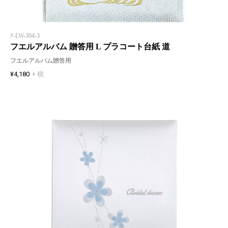
ｱ-LW-304-3
フエルアルバム 贈答用 L プラコート台紙 道
フエルアルバム贈答用
¥4,180
+ 税