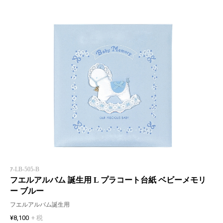
ｱ-LB-505-B
フエルアルバム 誕生用 L プラコート台紙 ベビーメモリ
ー ブルー
フエルアルバム誕生用
¥8,100
+ 税