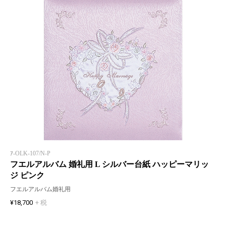
ｱ-OLK-107/N-P
フエルアルバム 婚礼用 L シルバー台紙 ハッピーマリッ
ジ ピンク
フエルアルバム婚礼用
¥18,700
+ 税