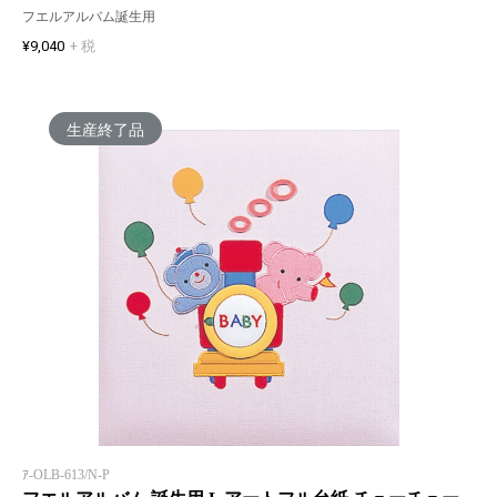
フエルアルバム誕生用
¥9,040
+ 税
生産終了品
ｱ-OLB-613/N-P