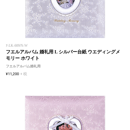
ｱ-LK-609/N-W
フエルアルバム 婚礼用 L シルバー台紙 ウエディングメ
モリー ホワイト
フエルアルバム婚礼用
¥11,200
+ 税