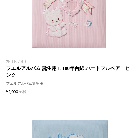
ｱH-LB-701-P
フエルアルバム 誕生用 L 100年台紙 ハートフルベア ピ
ンク
フエルアルバム誕生用
¥9,000
+ 税