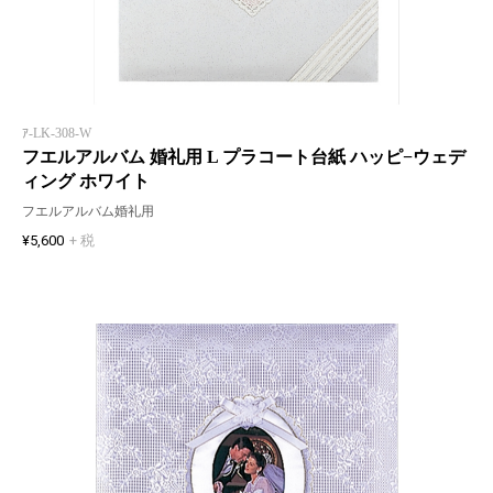
ｱ-LK-308-W
フエルアルバム 婚礼用 L プラコート台紙 ハッピ−ウェデ
ィング ホワイト
フエルアルバム婚礼用
¥5,600
+ 税