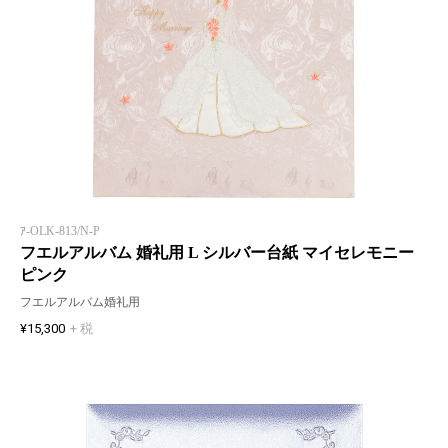
ｱ-OLK-813/N-P
フエルアルバム 婚礼用 L シルバー台紙 マイセレモニー
ピンク
フエルアルバム婚礼用
¥15,300
+ 税