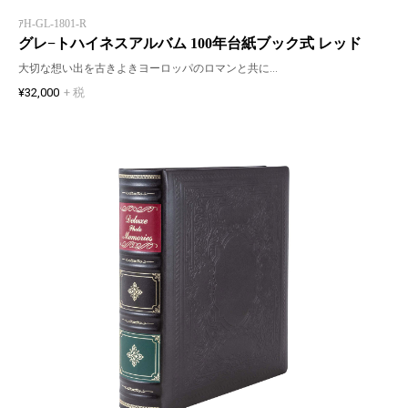
ｱH-GL-1801-R
グレ−トハイネスアルバム 100年台紙ブック式 レッド
大切な想い出を古きよきヨーロッパのロマンと共に…
¥32,000
+ 税