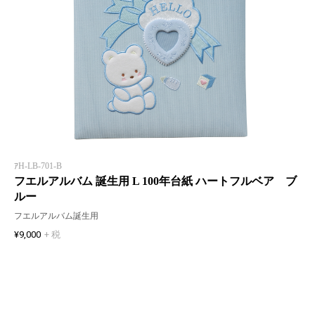
ｱH-LB-701-B
フエルアルバム 誕生用 L 100年台紙 ハートフルベア ブ
ルー
フエルアルバム誕生用
¥9,000
+ 税