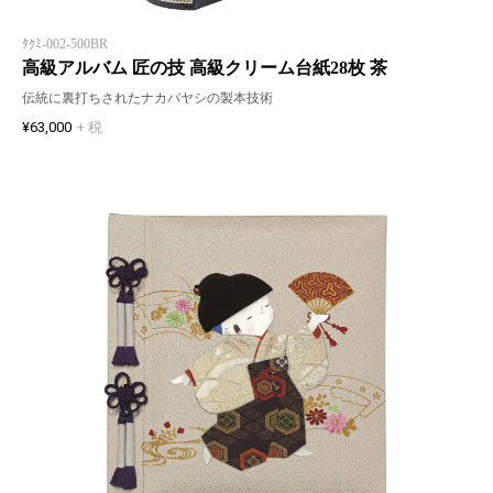
ﾀｸﾐ-002-500BR
高級アルバム 匠の技 高級クリーム台紙28枚 茶
伝統に裏打ちされたナカバヤシの製本技術
¥63,000
+ 税