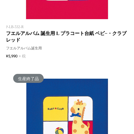
ｱ-LB-532-R
フエルアルバム 誕生用 L プラコート台紙 ベビ−・クラブ
レッド
フエルアルバム誕生用
¥5,990
+ 税
生産終了品