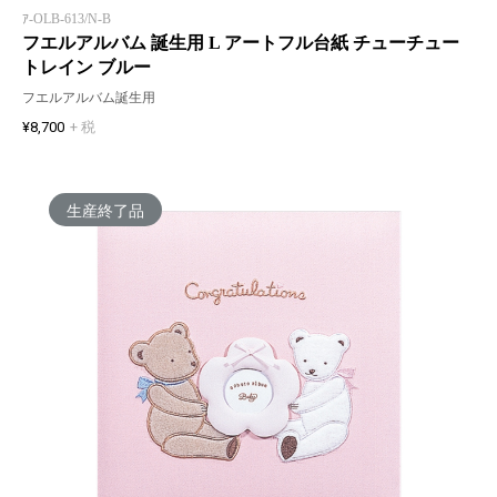
ｱ-OLB-613/N-B
フエルアルバム 誕生用 L アートフル台紙 チューチュー
トレイン ブルー
フエルアルバム誕生用
¥8,700
+ 税
生産終了品