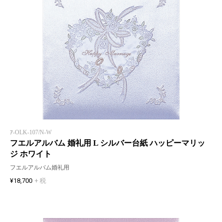
ｱ-OLK-107/N-W
フエルアルバム 婚礼用 L シルバー台紙 ハッピーマリッ
ジ ホワイト
フエルアルバム婚礼用
¥18,700
+ 税